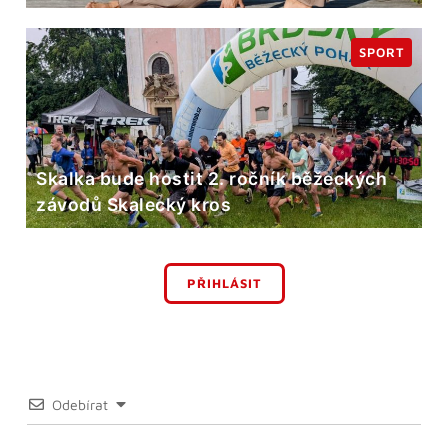
SPORT
Skalka bude hostit 2. ročník běžeckých
závodů Skalecký kros
PŘIHLÁSIT
Odebírat