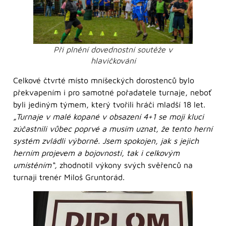
Při plnění dovednostní soutěže v
hlavičkování
Celkové čtvrté místo mníšeckých dorostenců bylo
překvapením i pro samotné pořadatele turnaje, neboť
byli jediným týmem, který tvořili hráči mladší 18 let.
„Turnaje v malé kopané v obsazení 4+1 se moji kluci
zúčastnili vůbec poprvé a musím uznat, že tento herní
systém zvládli výborně. Jsem spokojen, jak s jejich
herním projevem a bojovností, tak i celkovým
umístěním“,
zhodnotil výkony svých svěřenců na
turnaji trenér Miloš Gruntorád.