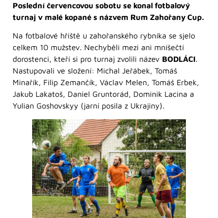
Poslední červencovou sobotu se konal fotbalový
turnaj v malé kopané s názvem Rum Zahořany Cup.
Na fotbalové hřiště u zahořanského rybníka se sjelo
celkem 10 mužstev. Nechyběli mezi ani mníšečtí
dorostenci, kteří si pro turnaj zvolili název
BODLÁCI
.
Nastupovali ve složení: Michal Jeřábek, Tomáš
Minařík, Filip Zemančík, Václav Melen, Tomáš Erbek,
Jakub Lakatoš, Daniel Gruntorád, Dominik Lacina a
Yulian Goshovskyy (jarní posila z Ukrajiny).