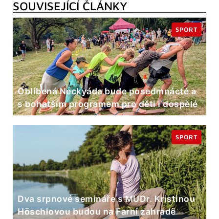
SOUVISEJÍCÍ ČLÁNKY
SPORT
Oblíbená Neckyáda bude posedmnácté a
s bohatším programem pro děti i dospělé
SPORT
Dva srpnové semináře s MUDr. Kristinou
Höschlovou budou na Farní zahradě