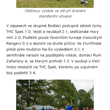
Obětavý výskok ve zdi při bránění
standardní situace
V zápasech ve skupině Bodláci postupně zdolali týmy
THC Špek 1:0, Vejdi a neuškoď 2:1, sedlčanské Hory
míří 2:0. Podlehli pouze favoritům turnaje čisovickým
Rangers 0:3 a skončili na druhé příčce. Ve čtvrtfinále
přešli přes mužstvo Na Ex výsledkem 3:1. V
semifinále narazili na pozdějšího vítěze, domácí Rum
Zahořany A, se kterým prohráli 1:3. V souboji o třetí
místo nestačili na THC Špek, kterému po urputném
boji podlehli 3:4.