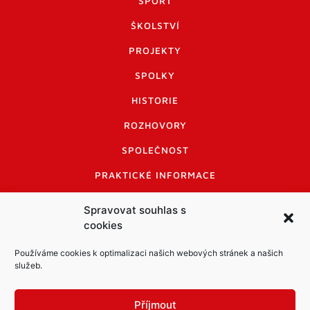
SPORT
ŠKOLSTVÍ
PROJEKTY
SPOLKY
HISTORIE
ROZHOVORY
SPOLEČNOST
PRAKTICKÉ INFORMACE
CENÍK INZERCE
Spravovat souhlas s
cookies
INFORMACE A KODEX DISKUTUJÍCÍCH
LOGO A LOGO MANUÁL
Používáme cookies k optimalizaci našich webových stránek a našich
služeb.
Příjmout