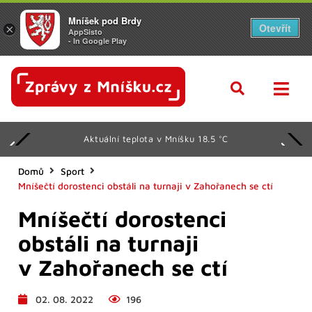
Mníšek pod Brdy
Otevřít
×
AppSisto
- In Google Play
Aktuální teplota v Mníšku 18.5 °C
Domů
Sport
Mníšečtí dorostenci obstáli na turnaji v Zahořanech se ctí
Mníšečtí dorostenci
obstáli na turnaji
v Zahořanech se ctí
02. 08. 2022
196