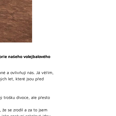
orie našeho volejbalového
né a ovlivňují nás. Já věřím,
ch let, které jsou před
ý trošku divoce, ale přesto
 že se zrodil a za to jsem
 jako správní sokolové jdou