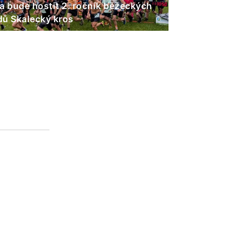
a bude hostit 2. ročník běžeckých
ů Skalecký kros