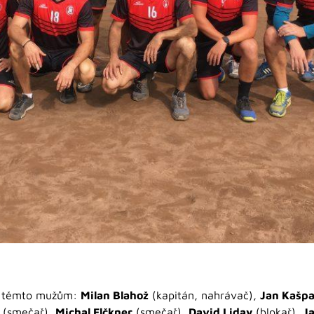
t těmto mužům:
Milan Blahož
(kapitán, nahrávač),
Jan Kašpa
s
(smečař),
Michal Elčkner
(smečař),
David Liday
(blokař),
J