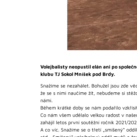
Volejbalisty neopustil elán ani po spole
klubu TJ Sokol Mníšek pod Brdy.
Snažíme se nezahálet. Bohužel jsou zde věci
že se s nimi naučíme žít, nebudeme si stěž
námi.
Během krátké doby se nám podařilo vzkřísit 
Co nám všem udělalo velkou radost v našem o
zahájil letos první soutěžní ročník 2021/202
A co víc. Snažíme se o třetí „smíšený“ oddíl
rád. „Smíšený“ volejbalový oddíl mužů a žen