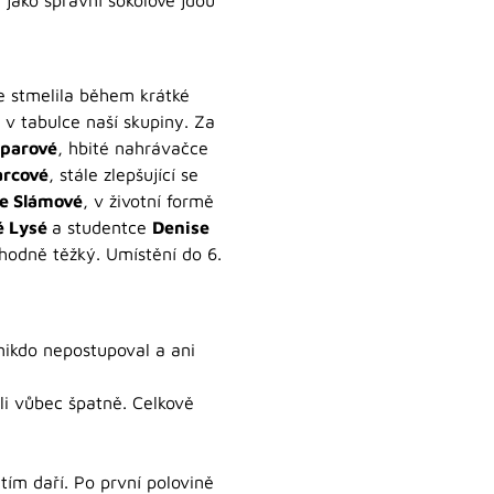
se stmelila během krátké
 v tabulce naší skupiny. Za
šparové
, hbité nahrávačce
arcové
, stále zlepšující se
e Slámové
, v životní formě
ě Lysé
a studentce
Denise
 hodně těžký. Umístění do 6.
nikdo nepostupoval a ani
li vůbec špatně. Celkově
tím daří. Po první polovině