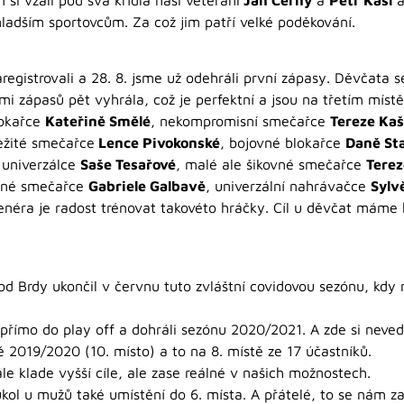
dším sportovcům. Za což jim patří velké poděkování.
registrovali a 28. 8. jsme už odehráli první zápasy. Děvčata 
i zápasů pět vyhrála, což je perfektní a jsou na třetím místě
lokařce
Kateřině Smělé
, nekompromisní smečařce
Tereze Ka
ežité smečařce
Lence Pivokonské
, bojovné blokařce
Daně St
 univerzálce
Saše Tesařové
, malé ale šikovné smečařce
Terez
děné smečařce
Gabriele Galbavě
, univerzální nahrávačce
Sylv
trenéra je radost trénovat takovéto hráčky. Cíl u děvčat máme
od Brdy ukončil v červnu tuto zvláštní covidovou sezónu, kdy 
 přímo do play off a dohráli sezónu 2020/2021. A zde si neved
ě 2019/2020 (10. místo) a to na 8. místě ze 17 účastníků.
tále klade vyšší cíle, ale zase reálné v našich možnostech.
kol u mužů také umístění do 6. místa. A přátelé, to se nám za