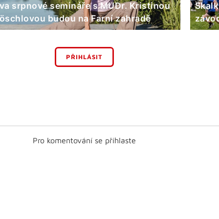
va srpnové semináře s MUDr. Kristinou
Skalk
öschlovou budou na Farní zahradě
závod
PŘIHLÁSIT
Pro komentování se přihlaste