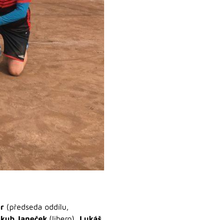
r
(předseda oddílu,
akub Janeček
(libero),
Lukáš