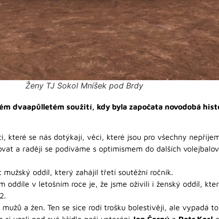
Ženy TJ Sokol Mníšek pod Brdy
čném dvaapůlletém soužití, kdy byla započata novodobá hist
, které se nás dotýkají, věci, které jsou pro všechny nepříjem
ovat a raději se podíváme s optimismem do dalších volejbalový
mužský oddíl, který zahájil třetí soutěžní ročník.
ddíle v letošním roce je, že jsme oživili i ženský oddíl, kter
2.
 mužů a žen. Ten se sice rodí trošku bolestivěji, ale vypadá to,
 si vzali pod svá křídla naši veteráni
Jan Černý
a
Petr Kasl
a