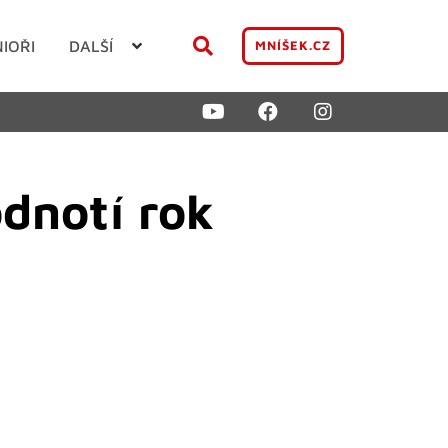
NIOŘI
DALŠÍ
MNÍŠEK.CZ
odnotí rok