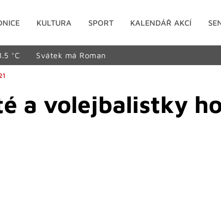
DNICE
KULTURA
SPORT
KALENDÁŘ AKCÍ
SE
8.5 °C
Svátek má Roman
21
té a volejbalistky h