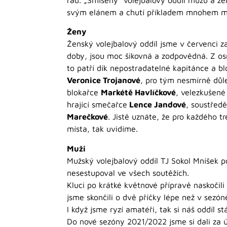
svým elánem a chutí příkladem mnohem mla
Ženy
Ženský volejbalový oddíl jsme v červenci za
doby, jsou moc šikovná a zodpovědná. Z osm
to patří dík nepostradatelné kapitánce a b
Veronice Trojanové
, pro tým nesmírně důl
blokařce
Markétě Havlíčkové
, velezkušené
hrající smečařce
Lence Jandové
, soustře
Marečkové
. Jistě uznáte, že pro každého 
místa, tak uvidíme.
Muži
Mužský volejbalový oddíl TJ Sokol Mníšek p
nesestupoval ve všech soutěžích.
Kluci po krátké květnové přípravě naskočili
jsme skončili o dvě příčky lépe než v sezón
I když jsme ryzí amatéři, tak si náš oddíl s
Do nové sezóny 2021/2022 jsme si dali za ú