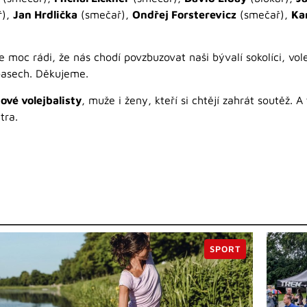
ř),
Jan Hrdlička
(smečař),
Ondřej Forsterevicz
(smečař),
Ka
moc rádi, že nás chodí povzbuzovat naši bývalí sokolíci, volej
pasech. Děkujeme.
ové volejbalisty
, muže i ženy, kteří si chtějí zahrát soutěž. A
tra.
SPORT