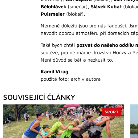
Bělohlávek
(smečař),
Slávek Kubař
(bloka
Pulsmeier
(blokař).
Neméně důležití jsou pro nás fanoušci. Jsme 
navodit dobrou atmosféru při domácích zá
Také bych chtěl
pozvat do našeho oddílu n
soutěže, pro ně máme družstvo Honzy a Pe
Není důvod se bát a nezkusit to.
Kamil Virág
použitá foto: archiv autora
SOUVISEJÍCÍ ČLÁNKY
SPORT