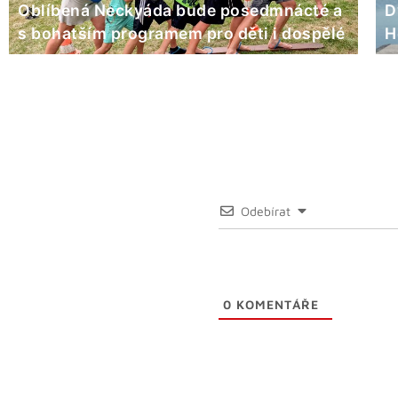
Oblíbená Neckyáda bude posedmnácté a
D
s bohatším programem pro děti i dospělé
H
Odebírat
0
KOMENTÁŘE