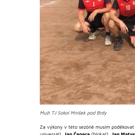
Muži TJ Sokol Mníšek pod Brdy
Za výkony v této sezóně musím poděkova
universál),
Jan Čepera
(blokař),
Jan Maty