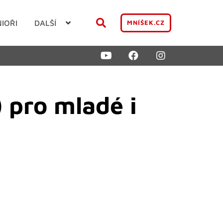
NIOŘI
DALŠÍ
MNÍŠEK.CZ
) pro mladé i