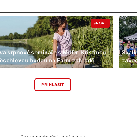
SPORT
va srpnové semináře s MUDr. Kristinou
Skalk
öschlovou budou na Farní zahradě
závod
PŘIHLÁSIT
Pro komentování se přihlaste