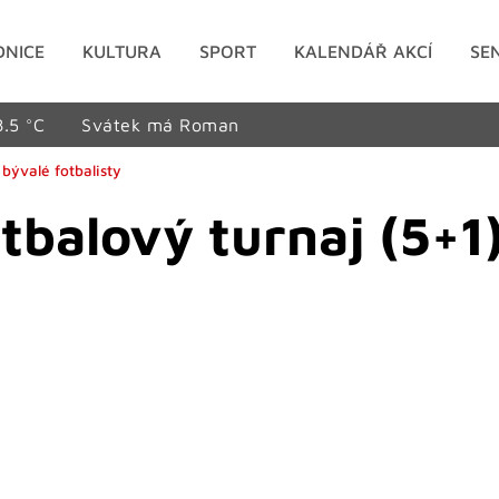
DNICE
KULTURA
SPORT
KALENDÁŘ AKCÍ
SE
8.5 °C
Svátek má Roman
 bývalé fotbalisty
tbalový turnaj (5+1