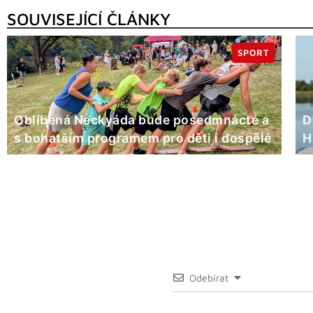
SOUVISEJÍCÍ ČLÁNKY
SPORT
Oblíbená Neckyáda bude posedmnácté a
D
s bohatším programem pro děti i dospělé
H
Odebírat