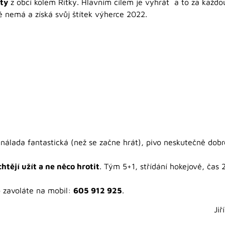
sty
z obcí kolem Řitky. Hlavním cílem je vyhrát a to za každ
tě nemá a získá svůj štítek výherce 2022.
 nálada fantastická (než se začne hrát), pivo neskutečně dob
htějí užít a ne něco hrotit
. Tým 5+1, střídání hokejově, čas
o zavoláte na mobil:
605 912 925
.
Jiř