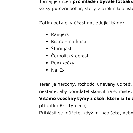
Turnaj je určen
pro mladé i bývalé fotbali
velký putovní pohár, který v okolí nikdo jis
Zatím potvrdily účast následující týmy:
Rangers
Bistro – na hřišti
Štamgasti
Černolický dorost
Rum kočky
Na-Ex
Terén je náročný, rozhodčí unavený už teď,
nestane, aby pořadatel skončil na 4. místě.
Vítáme všechny týmy z okolí, které si to c
při zatím 6-ti týmech).
Přihlásit se můžete, když mi napíšete, neb