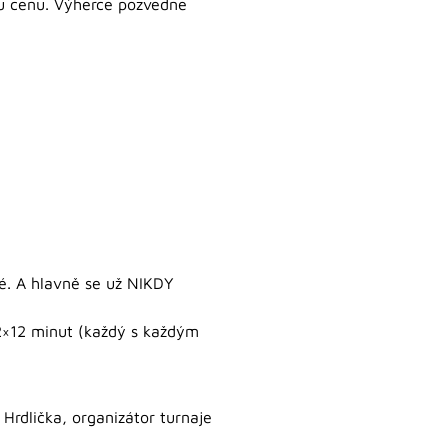
ou cenu. Výherce pozvedne
ré. A hlavně se už NIKDY
 2×12 minut (každý s každým
í Hrdlička, organizátor turnaje