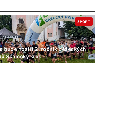
SPORT
a bude hostit 2. ročník běžeckých
ů Skalecký kros