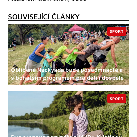
SOUVISEJÍCÍ ČLÁNKY
SPORT
Oblíbená Neckyáda bude posedmnácté a
s bohatším programem pro děti i dospělé
SPORT