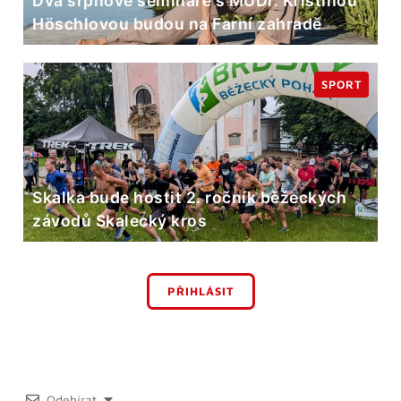
Dva srpnové semináře s MUDr. Kristinou
Höschlovou budou na Farní zahradě
SPORT
Skalka bude hostit 2. ročník běžeckých
závodů Skalecký kros
PŘIHLÁSIT
Odebírat