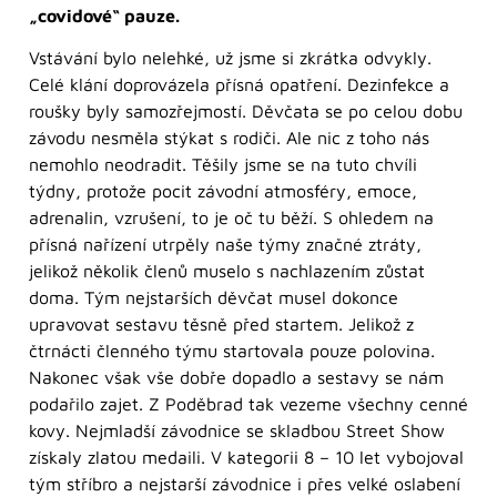
„covidové“ pauze.
Vstávání bylo nelehké, už jsme si zkrátka odvykly.
Celé klání doprovázela přísná opatření. Dezinfekce a
roušky byly samozřejmostí. Děvčata se po celou dobu
závodu nesměla stýkat s rodiči. Ale nic z toho nás
nemohlo neodradit. Těšily jsme se na tuto chvíli
týdny, protože pocit závodní atmosféry, emoce,
adrenalin, vzrušení, to je oč tu běží. S ohledem na
přísná nařízení utrpěly naše týmy značné ztráty,
jelikož několik členů muselo s nachlazením zůstat
doma. Tým nejstarších děvčat musel dokonce
upravovat sestavu těsně před startem. Jelikož z
čtrnácti členného týmu startovala pouze polovina.
Nakonec však vše dobře dopadlo a sestavy se nám
podařilo zajet. Z Poděbrad tak vezeme všechny cenné
kovy. Nejmladší závodnice se skladbou Street Show
získaly zlatou medaili. V kategorii 8 – 10 let vybojoval
tým stříbro a nejstarší závodnice i přes velké oslabení