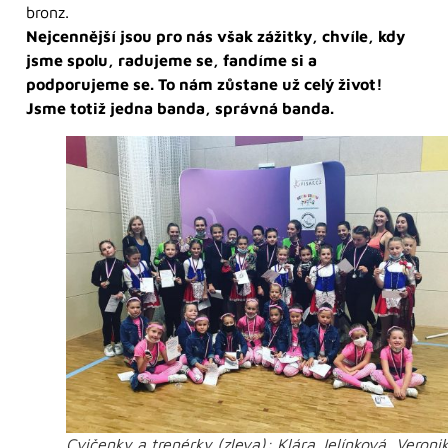
bronz.
Nejcennější jsou pro nás však zážitky, chvíle, kdy
jsme spolu, radujeme se, fandíme si a
podporujeme se. To nám zůstane už celý život!
Jsme totiž jedna banda, správná banda.
Cvičenky a trenérky (zleva): Klára Jelínková, Veroni