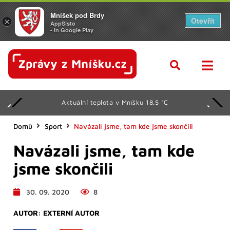
Mníšek pod Brdy
Otevřít
×
AppSisto
- In Google Play
Aktuální teplota v Mníšku 18.5 °C
Domů
Sport
Navázali jsme, tam kde jsme skončili
Navázali jsme, tam kde
jsme skončili
30. 09. 2020
8
AUTOR:
EXTERNÍ AUTOR