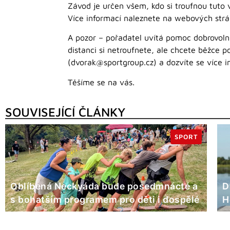
Závod je určen všem, kdo si troufnou tuto 
Více informací naleznete na webových str
A pozor – pořadatel uvítá pomoc dobrovoln
distanci si netroufnete, ale chcete běžce p
(dvorak@sportgroup.cz) a dozvíte se více 
Těšíme se na vás.
SOUVISEJÍCÍ ČLÁNKY
SPORT
Oblíbená Neckyáda bude posedmnácté a
D
s bohatším programem pro děti i dospělé
H