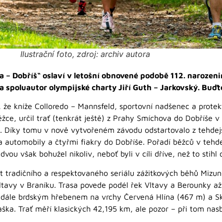
Ilustrační foto, zdroj: archiv autora
– Dobříš“ oslaví v letošní obnovené podobě 112. narozenin
a spoluautor olympijské charty Jiří Guth – Jarkovský. Buďte
 že kníže Colloredo – Mannsfeld, sportovní nadšenec a protek
ěžce, určil trať (tenkrát ještě) z Prahy Smíchova do Dobříše v
a. Díky tomu v nově vytvořeném závodu odstartovalo z tehdej
automobily a čtyřmi fiakry do Dobříše. Pořadí běžců v tehde
ou však bohužel nikoliv, neboť byli v cíli dříve, než to stihl o
t tradičního a respektovaného seriálu zážitkových běhů Mizun
ltavy v Braníku. Trasa povede podél řek Vltavy a Berounky až
 a dále brdským hřebenem na vrchy Červená Hlína (467 m) a Sk
aška. Trať měří klasických 42,195 km, ale pozor – při tom na