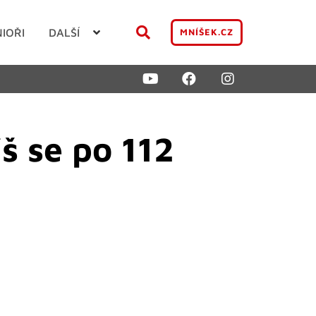
NIOŘI
DALŠÍ
MNÍŠEK.CZ
š se po 112