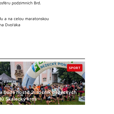
osféru podzimních Brd.
odu a na celou maratonskou
ina Dvořáka
SPORT
a bude hostit 2. ročník běžeckých
ů Skalecký kros