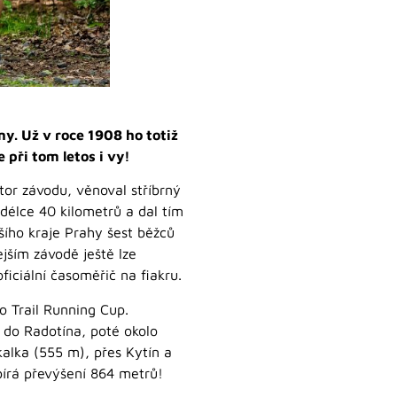
y. Už v roce 1908 ho totiž
 při tom letos i vy!
tor závodu, věnoval stříbrný
 délce 40 kilometrů a dal tím
šího kraje Prahy šest běžců
jším závodě ještě lze
ficiální časoměřič na fiakru.
o Trail Running Cup.
 do Radotína, poté okolo
alka (555 m), přes Kytín a
sbírá převýšení 864 metrů!