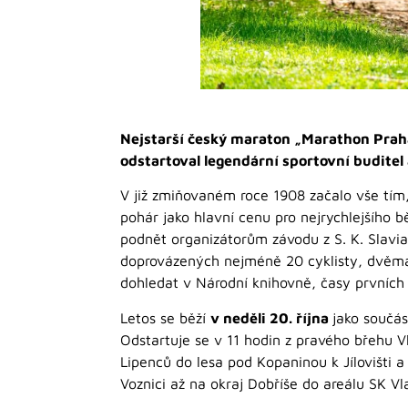
Nejstarší český maraton „Marathon Praha 
odstartoval legendární sportovní buditel 
V již zmiňovaném roce 1908 začalo vše tím,
pohár jako hlavní cenu pro nejrychlejšího b
podnět organizátorům závodu z S. K. Slavi
doprovázených nejméně 20 cyklisty, dvěma 
dohledat v Národní knihovně, časy prvních dv
Letos se běží
v neděli 20. října
jako součás
Odstartuje se v 11 hodin z pravého břehu V
Lipenců do lesa pod Kopaninou k Jílovišti
Voznici až na okraj Dobříše do areálu SK Vl