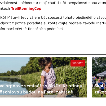
vzdálenost uběhnout a mají chuť si užít neopakovatelnou atm
ánkách
TrailRunningCup
íků! Máte-li tedy zájem být součástí tohoto ojedinělého záv
odpořit z pozice pořadatele, kontaktujte ředitele závodu Mart
informací včetně finančních podmínek.
SPORT
va srpnové semináře s MUDr. Kristinou
Skalk
öschlovou budou na Farní zahradě
závod