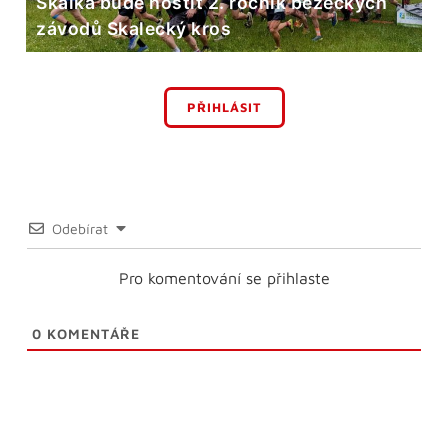
Skalka bude hostit 2. ročník běžeckých
závodů Skalecký kros
PŘIHLÁSIT
Odebírat
Pro komentování se přihlaste
0
KOMENTÁŘE