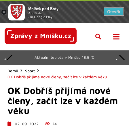
Mníšek pod Brdy
Otevřít
×
AppSisto
- In Google Play
Aktuální teplota v Mníšku 18.5 °C
Domů
Sport
OK Dobříš přijímá nové členy, začít lze v každém věku
OK Dobříš přijímá nové
členy, začít lze v každém
věku
02. 09. 2022
24