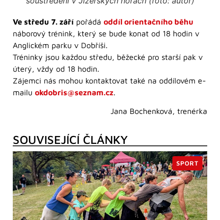
soustředění v Jizerských horách (foto: autor)
Ve středu 7. září
pořádá
oddíl orientačního běhu
náborový trénink, který se bude konat od 18 hodin v
Anglickém parku v Dobříši.
Tréninky jsou každou středu, běžecké pro starší pak v
úterý, vždy od 18 hodin.
Zájemci nás mohou kontaktovat také na oddílovém e-
mailu
okdobris@seznam.cz
.
Jana Bochenková, trenérka
SOUVISEJÍCÍ ČLÁNKY
SPORT