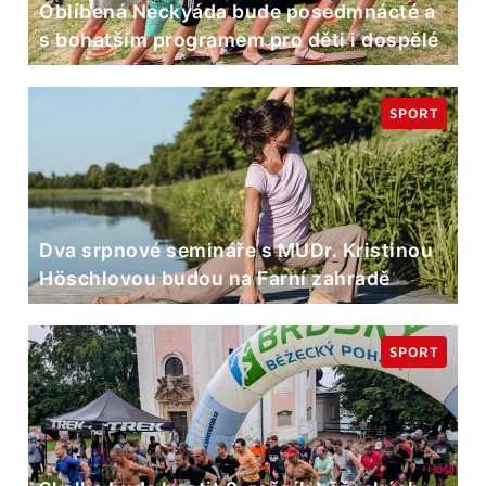
Oblíbená Neckyáda bude posedmnácté a
s bohatším programem pro děti i dospělé
SPORT
Dva srpnové semináře s MUDr. Kristinou
Höschlovou budou na Farní zahradě
SPORT