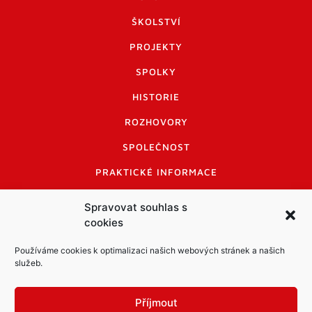
ŠKOLSTVÍ
PROJEKTY
SPOLKY
HISTORIE
ROZHOVORY
SPOLEČNOST
PRAKTICKÉ INFORMACE
CENÍK INZERCE
Spravovat souhlas s
cookies
INFORMACE A KODEX DISKUTUJÍCÍCH
LOGO A LOGO MANUÁL
Používáme cookies k optimalizaci našich webových stránek a našich
služeb.
Příjmout