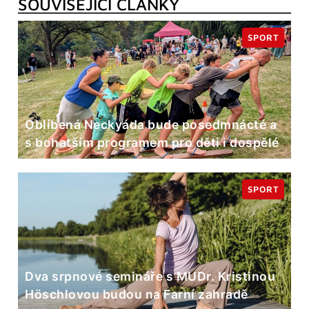
SOUVISEJÍCÍ ČLÁNKY
SPORT
Oblíbená Neckyáda bude posedmnácté a
s bohatším programem pro děti i dospělé
SPORT
Dva srpnové semináře s MUDr. Kristinou
Höschlovou budou na Farní zahradě