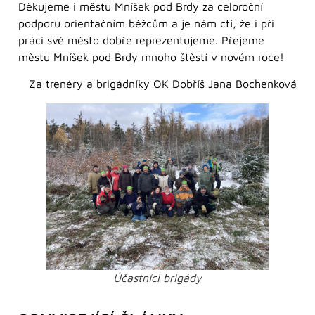
Děkujeme i městu Mníšek pod Brdy za celoroční
podporu orientačním běžcům a je nám ctí, že i při
práci své město dobře reprezentujeme. Přejeme
městu Mníšek pod Brdy mnoho štěstí v novém roce!
Za trenéry a brigádníky OK Dobříš Jana Bochenková
Účastníci brigády