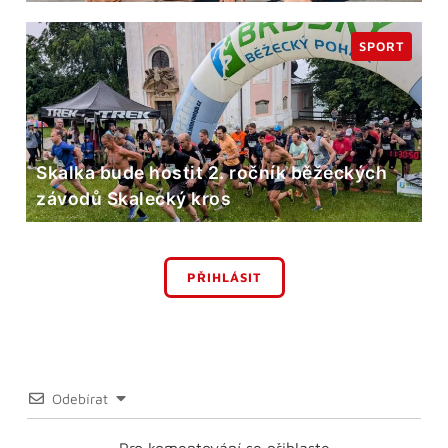
SPORT
Skalka bude hostit 2. ročník běžeckých
závodů Skalecký kros
PŘIHLÁSIT
Odebírat
Pro komentování se přihlaste