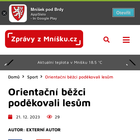
Mníšek pod Brdy
Otevřít
×
AppSisto
- In Google Play
Aktuální teplota v Mníšku 18.5 °C
Domů
Sport
Orientační běžci poděkovali lesům
Orientační běžci
poděkovali lesům
21. 12. 2023
29
AUTOR:
EXTERNÍ AUTOR