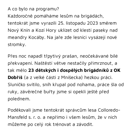
A co bylo na programu?
Každoročně pomáháme lesům na brigádách,
tentokrát jsme vyrazili 25. listopadu 2023 směrem
Nový Knín a Kozí Hory uklízet od klestí paseky nad
meandry Kocáby. Na jaře zde lesníci vysázejí nové
stromky.
Přes noc napadl třpytivý prašan, neočekávané bílé
překvapení. Naštěstí větve nestačily přimrznout, a
tak mělo
23 dětských i dospělých brigádníků z OK
Dobříš
(a z velké části z Mníšecka) hezkou práci.
Sluníčko svítilo, sníh křupal pod nohama, práce šla od
ruky, závěrečné buřty jsme si opekli ještě před
polednem.
Poděkovali jsme tentokrát správcům lesa Colloredo-
Mansfeld s. r. o. a nepřímo i všem lesům, že v nich
můžeme po celý rok trénovat a závodit.