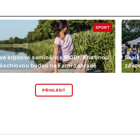
SPORT
va srpnové semináře s MUDr. Kristinou
Skalk
öschlovou budou na Farní zahradě
závod
PŘIHLÁSIT