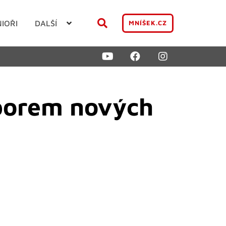
NIOŘI
DALŠÍ
MNÍŠEK.CZ
áborem nových