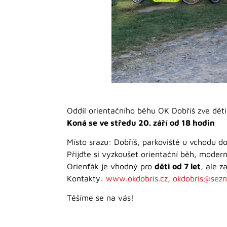
Oddíl orientačního běhu OK Dobříš zve děti
Koná se ve středu 20. září od 18 hodin
Místo srazu: Dobříš, parkoviště u vchodu d
Přijďte si vyzkoušet orientační běh, moderní
Orienťák je vhodný pro
děti od 7 let
, ale z
Kontakty:
www.okdobris.cz
,
okdobris@sez
Těšíme se na vás!