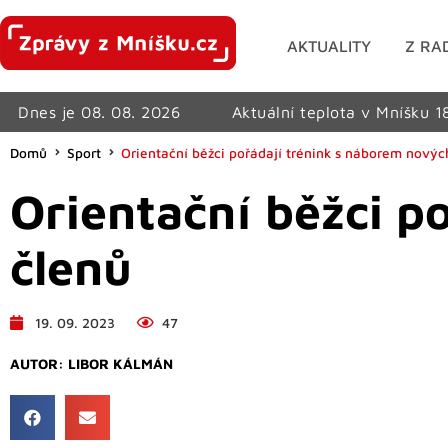
AKTUALITY
Z RA
Dnes je 08. 08. 2026
Aktuální teplota v Mníšku 1
Domů
Sport
Orientační běžci pořádají trénink s náborem novýc
Orientační běžci p
členů
19. 09. 2023
47
AUTOR:
LIBOR KÁLMÁN