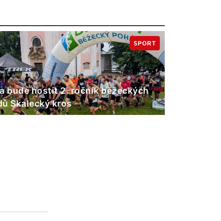
SPORT
a bude hostit 2. ročník běžeckých
ů Skalecký kros