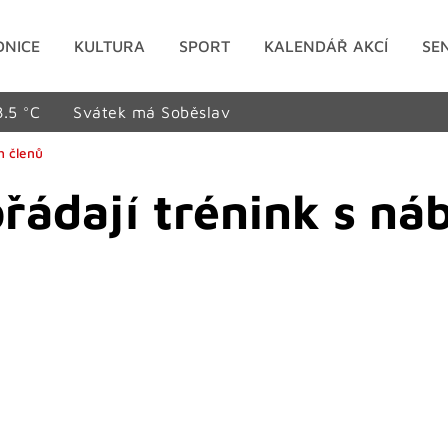
DNICE
KULTURA
SPORT
KALENDÁŘ AKCÍ
SE
8.5 °C
Svátek má Soběslav
h členů
ořádají trénink s n