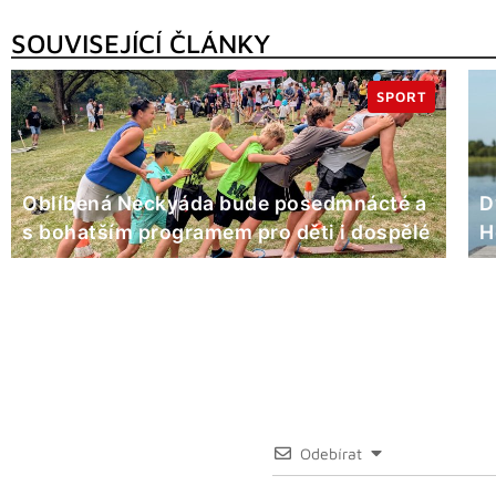
SOUVISEJÍCÍ ČLÁNKY
SPORT
Oblíbená Neckyáda bude posedmnácté a
D
s bohatším programem pro děti i dospělé
H
Odebírat