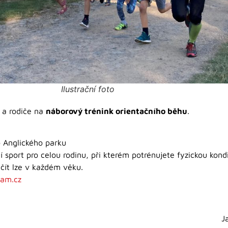
Ilustrační foto
 a rodiče na
náborový trénink orientačního běhu
.
o Anglického parku
 sport pro celou rodinu, při kterém potrénujete fyzickou kondi
ačít lze v každém věku.
nam.cz
J