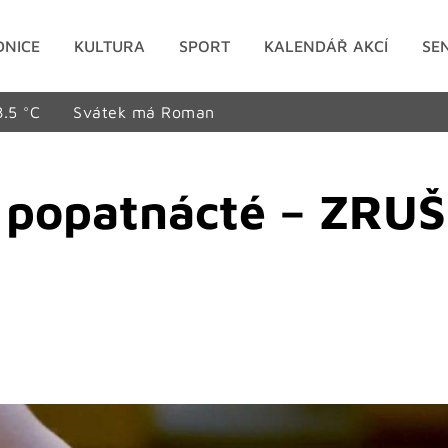
DNICE
KULTURA
SPORT
KALENDÁŘ AKCÍ
SE
8.5 °C
Svátek má Roman
jí popatnácté – ZRU