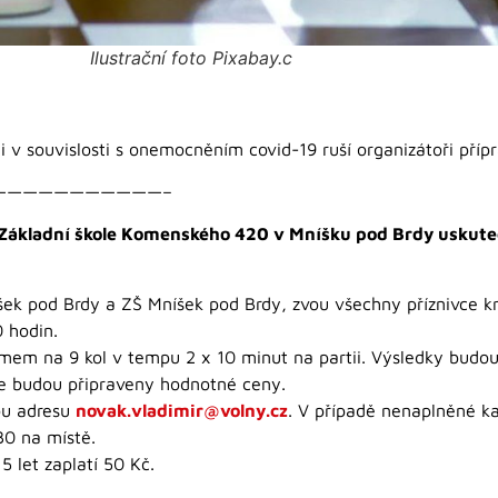
Ilustrační foto Pixabay.c
 v souvislosti s onemocněním covid-19 ruší organizátoři příp
———————————–
 Základní škole Komenského 420 v Mníšku pod Brdy uskuteč
ek pod Brdy a ZŠ Mníšek pod Brdy, zvou všechny příznivce krá
0 hodin.
em na 9 kol v tempu 2 x 10 minut na partii. Výsledky budou
ěze budou připraveny hodnotné ceny.
vou adresu
novak.vladimir@volny.cz
. V případě nenaplněné ka
30 na místě.
5 let zaplatí 50 Kč.