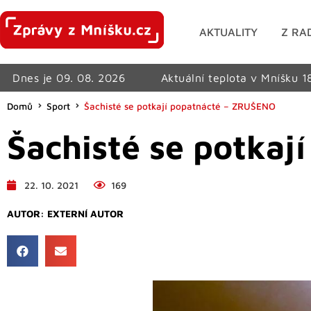
AKTUALITY
Z RA
Dnes je 09. 08. 2026
Aktuální teplota v Mníšku 1
Domů
Sport
Šachisté se potkají popatnácté – ZRUŠENO
Šachisté se potka
22. 10. 2021
169
AUTOR:
EXTERNÍ AUTOR