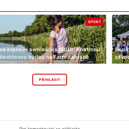
SPORT
va srpnové semináře s MUDr. Kristinou
Skalk
öschlovou budou na Farní zahradě
závod
PŘIHLÁSIT
Pro komentování se přihlaste