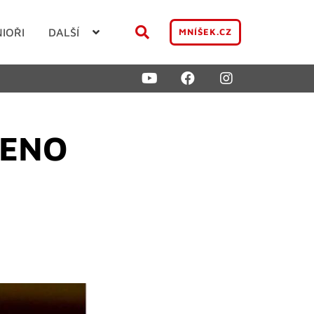
NIOŘI
DALŠÍ
MNÍŠEK.CZ
ŠENO