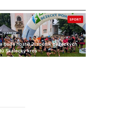
SPORT
a bude hostit 2. ročník běžeckých
ů Skalecký kros