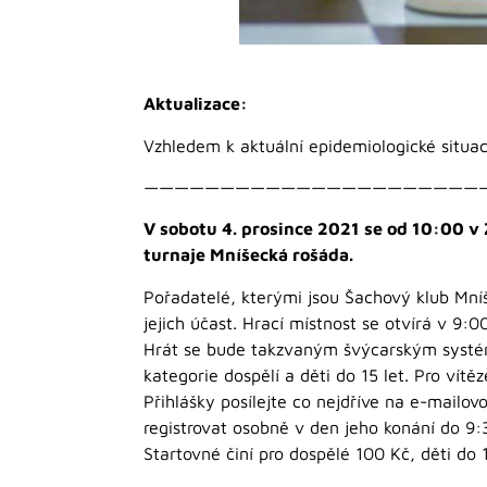
Aktualizace:
Vzhledem k aktuální epidemiologické situaci
——————————————————————
V sobotu 4. prosince 2021 se od 10:00 v
turnaje Mníšecká rošáda.
Pořadatelé, kterými jsou Šachový klub Mníš
jejich účast. Hrací místnost se otvírá v 9:0
Hrát se bude takzvaným švýcarským systém
kategorie dospělí a děti do 15 let. Pro vít
Přihlášky posílejte co nejdříve na e-mailo
registrovat osobně v den jeho konání do 9:
Startovné činí pro dospělé 100 Kč, děti do 1