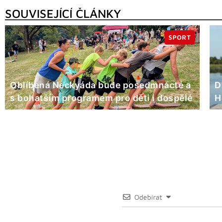
SOUVISEJÍCÍ ČLÁNKY
SPORT
Oblíbená Neckyáda bude posedmnácté a
D
s bohatším programem pro děti i dospělé
H
Odebírat