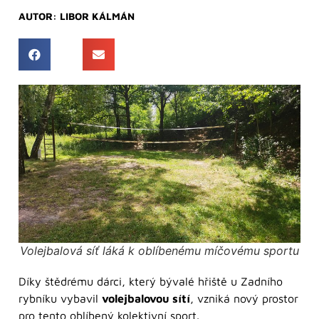
AUTOR:
LIBOR KÁLMÁN
Volejbalová síť láká k oblíbenému míčovému sportu
Díky štědrému dárci, který bývalé hřiště u Zadního
rybníku vybavil
volejbalovou sítí
, vzniká nový prostor
pro tento oblíbený kolektivní sport.