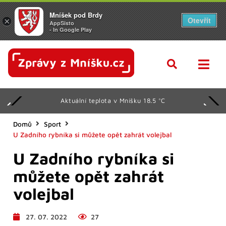
Mníšek pod Brdy
Otevřít
×
AppSisto
- In Google Play
Aktuální teplota v Mníšku 18.5 °C
Domů
Sport
U Zadního rybníka si můžete opět zahrát volejbal
U Zadního rybníka si
můžete opět zahrát
volejbal
27. 07. 2022
27