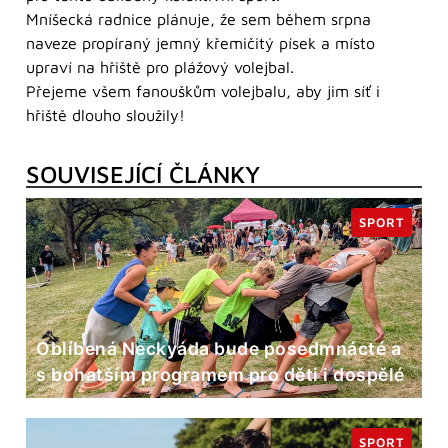
Mníšecká radnice plánuje, že sem během srpna
naveze propíraný jemný křemičitý písek a místo
upraví na hřiště pro plážový volejbal.
Přejeme všem fanouškům volejbalu, aby jim síť i
hřiště dlouho sloužily!
SOUVISEJÍCÍ ČLÁNKY
SPORT
Oblíbená Neckyáda bude posedmnácté a
s bohatším programem pro děti i dospělé
SPORT