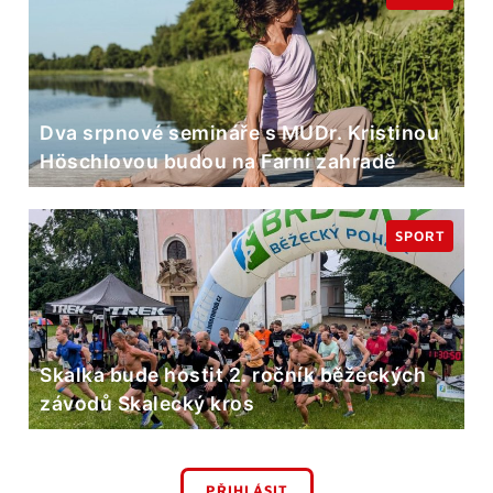
Dva srpnové semináře s MUDr. Kristinou
Höschlovou budou na Farní zahradě
SPORT
Skalka bude hostit 2. ročník běžeckých
závodů Skalecký kros
PŘIHLÁSIT