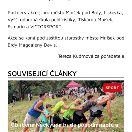
Partnery akce jsou: město Mníšek pod Brdy, Lískovka,
Vyšší odborná škola publicistiky, Tiskárna Mníšek,
Esmarin a VICTORSPORT
Akce se koná pod záštitou starostky města Mníšek pod
Brdy Magdaleny Davis.
Tereza Kudrnová za pořadatele
SOUVISEJÍCÍ ČLÁNKY
SPORT
Oblíbená Neckyáda bude posedmnácté a