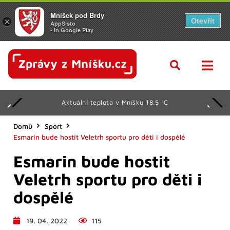
Mníšek pod Brdy
Otevřít
×
AppSisto
- In Google Play
Aktuální teplota v Mníšku 18.5 °C
Domů
Sport
Esmarin bude hostit Veletrh sportu pro děti i dospělé
Esmarin bude hostit
Veletrh sportu pro děti i
dospělé
19. 04. 2022
115