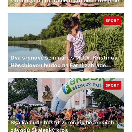
s bohatším programem pro děti i dospělé
SPORT
Dva srpnové semináře s MUDr. Kristinou
Höschlovou budou na Farní zahradě
SPORT
Skalka bude hostit 2. ročník běžeckých
závodů Skalecký kros