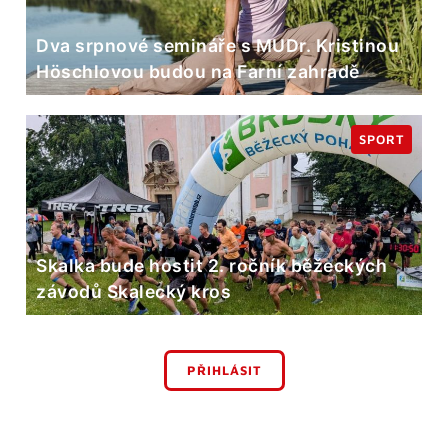
Dva srpnové semináře s MUDr. Kristinou
Höschlovou budou na Farní zahradě
SPORT
Skalka bude hostit 2. ročník běžeckých
závodů Skalecký kros
PŘIHLÁSIT