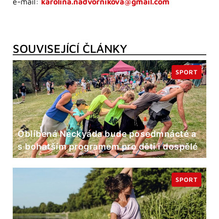
e-mail:
karolina.nadvornikova@gmail.com
SOUVISEJÍCÍ ČLÁNKY
SPORT
Oblíbená Neckyáda bude posedmnácté a
s bohatším programem pro děti i dospělé
SPORT