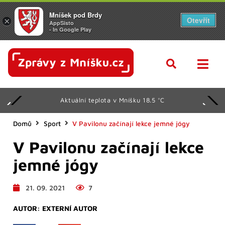
Mníšek pod Brdy
Otevřít
×
AppSisto
- In Google Play
Aktuální teplota v Mníšku 18.5 °C
Domů
Sport
V Pavilonu začínají lekce jemné jógy
V Pavilonu začínají lekce
jemné jógy
21. 09. 2021
7
AUTOR:
EXTERNÍ AUTOR