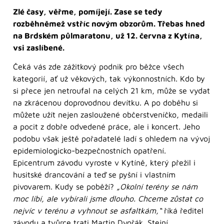
Zlé časy, věřme, pomíjejí. Zase se tedy
rozběhněmež vstříc novým obzorům. Třebas hned
na Brdském půlmaratonu, už 12. června z Kytína,
vsi zaslíbené.
Čeká vás zde zážitkový podnik pro běžce všech
kategorií, ať už věkových, tak výkonnostních. Kdo by
si přece jen netroufal na celých 21 km, může se vydat
na zkrácenou doprovodnou devítku. A po doběhu si
můžete užít nejen zasloužené občerstveníčko, medaili
a pocit z dobře odvedené práce, ale i koncert. Jeho
podobu však ještě pořadatelé ladí s ohledem na vývoj
epidemiologicko-bezpečnostních opatření.
Epicentrum závodu vyroste v Kytíně, který přežil i
husitské drancování a teď se pyšní i vlastním
pivovarem. Kudy se poběží?
„Okolní terény se nám
moc líbí, ale vybírali jsme dlouho. Chceme zůstat co
nejvíc v terénu a vyhnout se asfaltkám,“
říká ředitel
závodu a tvůrce trati Martin Dvořák. Stejní