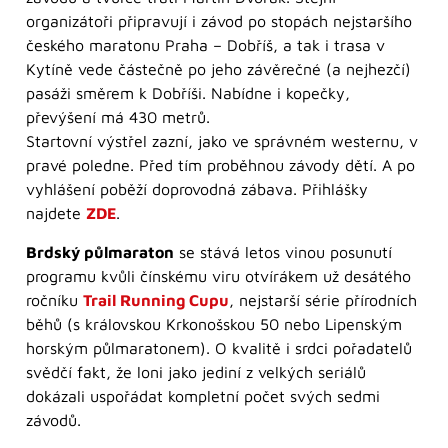
organizátoři připravují i závod po stopách nejstaršího
českého maratonu Praha – Dobříš, a tak i trasa v
Kytíně vede částečně po jeho závěrečné (a nejhezčí)
pasáži směrem k Dobříši. Nabídne i kopečky,
převýšení má 430 metrů.
Startovní výstřel zazní, jako ve správném westernu, v
pravé poledne. Před tím proběhnou závody dětí. A po
vyhlášení poběží doprovodná zábava. Přihlášky
najdete
ZDE
.
Brdský půlmaraton
se stává letos vinou posunutí
programu kvůli čínskému viru otvírákem už desátého
ročníku
Trail Running Cupu
, nejstarší série přírodních
běhů (s královskou Krkonošskou 50 nebo Lipenským
horským půlmaratonem). O kvalitě i srdci pořadatelů
svědčí fakt, že loni jako jediní z velkých seriálů
dokázali uspořádat kompletní počet svých sedmi
závodů.