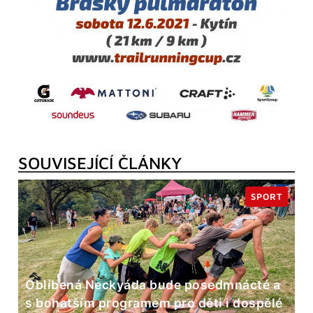
SOUVISEJÍCÍ ČLÁNKY
SPORT
Oblíbená Neckyáda bude posedmnácté a
s bohatším programem pro děti i dospělé