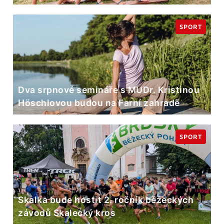
SPORT
Dva srpnové semináře s MUDr. Kristinou
Höschlovou budou na Farní zahradě
SPORT
Skalka bude hostit 2. ročník běžeckých
závodů Skalecký kros