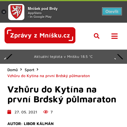
Mníšek pod Brdy
Otevřít
×
AppSisto
- In Google Play
Aktuální teplota v Mníšku 18.5 °C
Domů
Sport
Vzhůru do Kytína na první Brdský půlmaraton
Vzhůru do Kytína na
první Brdský půlmaraton
27. 05. 2021
7
AUTOR:
LIBOR KÁLMÁN