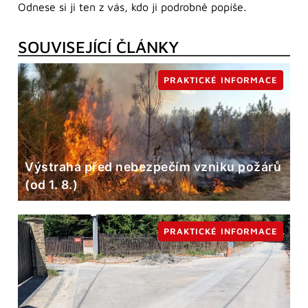
Odnese si ji ten z vás, kdo ji podrobně popíše.
SOUVISEJÍCÍ ČLÁNKY
PRAKTICKÉ INFORMACE
Výstraha před nebezpečím vzniku požárů
(od 1. 8.)
PRAKTICKÉ INFORMACE