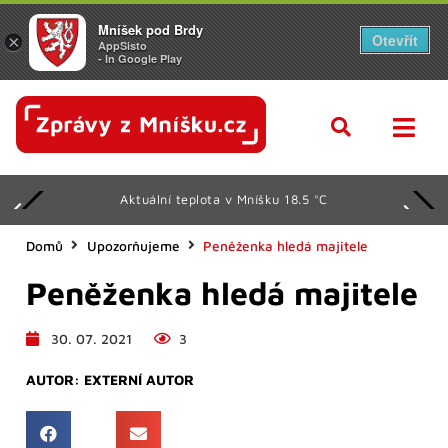
Mníšek pod Brdy
Otevřít
×
AppSisto
- In Google Play
Aktuální teplota v Mníšku 18.5 °C
Domů
Upozorňujeme
Peněženka hledá majitele
Peněženka hledá majitele
30. 07. 2021
3
AUTOR:
EXTERNÍ AUTOR