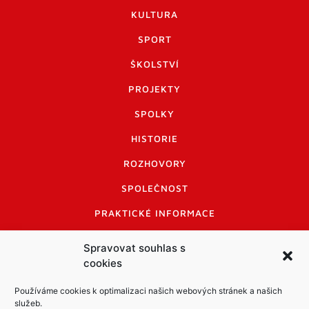
KULTURA
SPORT
ŠKOLSTVÍ
PROJEKTY
SPOLKY
HISTORIE
ROZHOVORY
SPOLEČNOST
PRAKTICKÉ INFORMACE
CENÍK INZERCE
Spravovat souhlas s
cookies
INFORMACE A KODEX DISKUTUJÍCÍCH
LOGO A LOGO MANUÁL
Používáme cookies k optimalizaci našich webových stránek a našich
služeb.