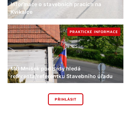
Informace o stavebních pracích na
Kvíkalce
PRAKTICKÉ INFORMACE
MÚ Mníšek pod Brdy hledá
referenta/referentku Stavebního úřadu
PŘIHLÁSIT