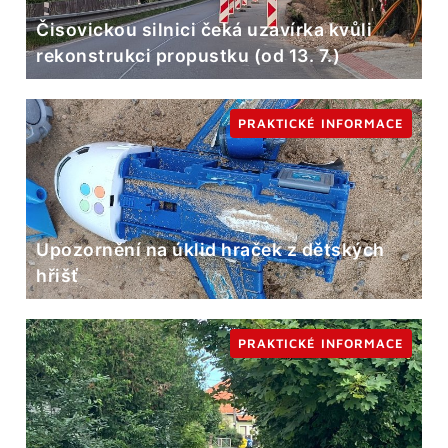
Čisovickou silnici čeká uzavírka kvůli
rekonstrukci propustku (od 13. 7.)
PRAKTICKÉ INFORMACE
Upozornění na úklid hraček z dětských
hřišť
PRAKTICKÉ INFORMACE