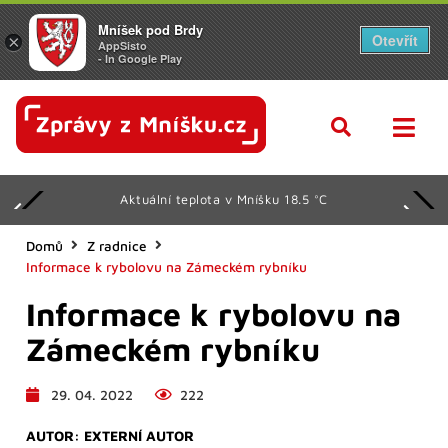
Mníšek pod Brdy
Otevřít
×
AppSisto
- In Google Play
Aktuální teplota v Mníšku 18.5 °C
Domů
Z radnice
Informace k rybolovu na Zámeckém rybníku
Informace k rybolovu na
Zámeckém rybníku
29. 04. 2022
222
AUTOR:
EXTERNÍ AUTOR