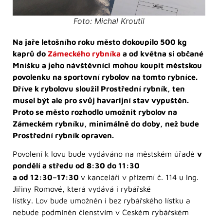
Foto: Michal Kroutil
Na jaře letošního roku město dokoupilo 500 kg
kaprů do
Zámeckého rybníka
a od května si občané
Mníšku a jeho návštěvníci mohou koupit městskou
povolenku na sportovní rybolov na tomto rybníce.
Dříve k rybolovu sloužil Prostřední rybník, ten
musel být ale pro svůj havarijní stav vypuštěn.
Proto se město rozhodlo umožnit rybolov na
Zámeckém rybníku, minimálně do doby, než bude
Prostřední rybník opraven.
Povolení k lovu bude vydáváno na městském úřadě
v
pondělí a středu od 8:30 do 11:30
a od 12:30–17:30
v kanceláři v přízemí č. 114 u Ing.
Jiřiny Romové, která vydává i rybářské
lístky. Lov bude umožněn i bez rybářského lístku a
nebude podmíněn členstvím v Českém rybářském