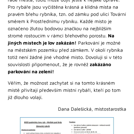
Pro rybáře jsou vyčištěna krásná a klidná místa na
pravém břehu rybníka, tzn. od zámku pod ulicí Tovární
směrem k Prostřednímu rybníku. Každé místo je
označeno žlutou bodovou značkou na nejbližším
stromě rostoucím v rámci břehového porostu.
Na
jiných místech je lov zakázán!
Parkování je možné
na městském pozemku před zámkem. V okolí rybníka
totiž není žádné jiné vhodné místo. Dovoluji si v této
souvislosti připomenout, že je rovněž
zakázáno
parkování na zeleni!
Věřím, že možnost zachytat si na tomto krásném
místě přivítají především místní rybáři, kteří po tom
již dlouho volají.
Dana Dalešická, místostarostka