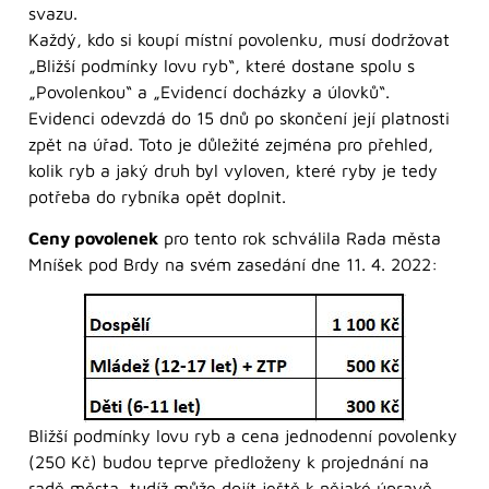
svazu.
Každý, kdo si koupí místní povolenku, musí dodržovat
„Bližší podmínky lovu ryb“, které dostane spolu s
„Povolenkou“ a „Evidencí docházky a úlovků“.
Evidenci odevzdá do 15 dnů po skončení její platnosti
zpět na úřad. Toto je důležité zejména pro přehled,
kolik ryb a jaký druh byl vyloven, které ryby je tedy
potřeba do rybníka opět doplnit.
Ceny povolenek
pro tento rok schválila Rada města
Mníšek pod Brdy na svém zasedání dne 11. 4. 2022:
Bližší podmínky lovu ryb a cena jednodenní povolenky
(250 Kč) budou teprve předloženy k projednání na
radě města, tudíž může dojít ještě k nějaké úpravě.