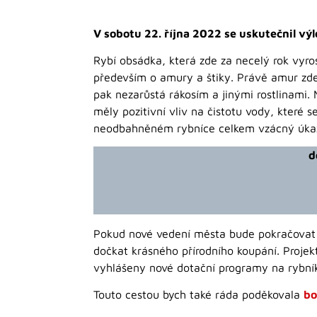
V sobotu 22. října 2022 se uskutečnil výl
Rybí obsádka, která zde za necelý rok vyro
především o amury a štiky. Právě amur zde 
pak nezarůstá rákosím a jinými rostlinami. 
měly pozitivní vliv na čistotu vody, které s
neodbahněném rybníce celkem vzácný úka
d
Pokud nové vedení města bude pokračovat 
dočkat krásného přírodního koupání. Projek
vyhlášeny nové dotační programy na rybní
Touto cestou bych také ráda poděkovala
bo