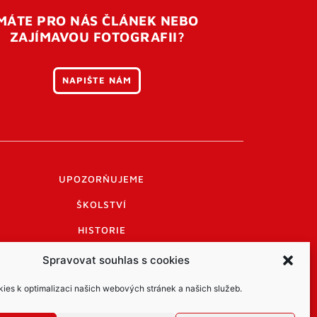
MÁTE PRO NÁS ČLÁNEK NEBO
ZAJÍMAVOU FOTOGRAFII?
NAPIŠTE NÁM
UPOZORŇUJEME
ŠKOLSTVÍ
HISTORIE
PRAKTICKÉ INFORMACE
Spravovat souhlas s cookies
LOGO A LOGO MANUÁL
es k optimalizaci našich webových stránek a našich služeb.