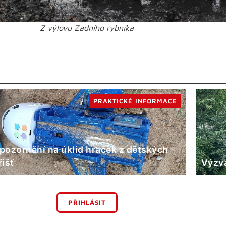
Z výlovu Zadního rybníka
PRAKTICKÉ INFORMACE
pozornění na úklid hraček z dětských
řišť
Výzva
PŘIHLÁSIT