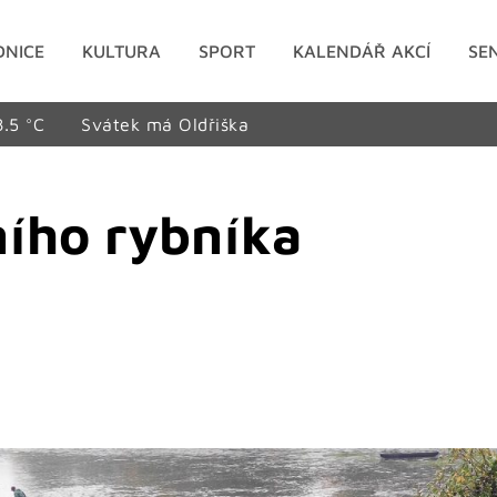
DNICE
KULTURA
SPORT
KALENDÁŘ AKCÍ
SE
8.5 °C
Svátek má Oldřiška
ního rybníka