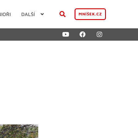
NIOŘI
DALŠÍ
MNÍŠEK.CZ