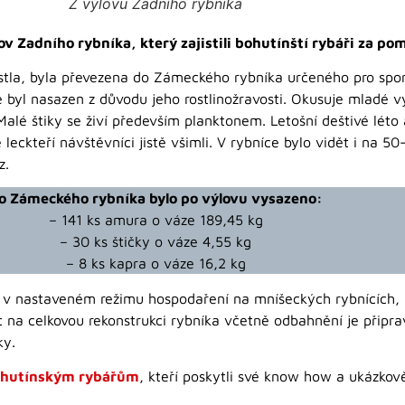
Z výlovu Zadního rybníka
ov Zadního rybníka, který zajistili bohutínští rybáři za po
stla, byla převezena do Zámeckého rybníka určeného pro spor
byl nasazen z důvodu jeho rostlinožravosti. Okusuje mladé vý
Malé štiky se živí především planktonem. Letošní deštivé léto
e leckteří návštěvníci jistě všimli. V rybníce bylo vidět i na 5
z.
o Zámeckého rybníka bylo po výlovu vysazeno:
– 141 ks amura o váze 189,45 kg
– 30 ks štičky o váze 4,55 kg
– 8 ks kapra o váze 16,2 kg
v nastaveném režimu hospodaření na mníšeckých rybnících,
t na celkovou rekonstrukci rybníka včetně odbahnění je připra
ky.
hutínským rybářům
, kteří poskytli své know how a ukázkově