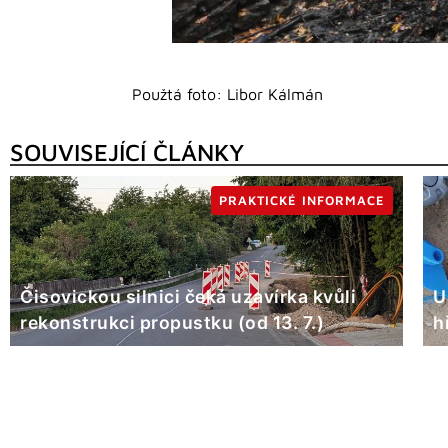
Použtá foto: Libor Kálmán
SOUVISEJÍCÍ ČLÁNKY
PRAKTICKÉ INFORMACE
Čisovickou silnici čeká uzavírka kvůli
U
rekonstrukci propustku (od 13. 7.)
h