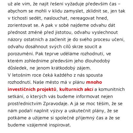
už ale vím, že najít řešení vyžaduje především čas –
abychom se mohli v klidu zamyslet, zklidnit se, jen tak
v tichosti sedět, naslouchat, nereagovat hned,
zorientovat se. A pak v sobě najdeme odvahu dát
přednost změně před jistotou, odvahu vyslechnout
názory ostatních a začlenit je do svého procesu učení,
odvahu dosáhnout svých cílů skrze soucit a
porozumění. Pak teprve uděláme rozhodnutí, ve
kterém zohledníme především jeho dlouhodobý
důsledek, ne jenom krátkodobý zájem.
V letošním roce čeká každého z nás spousta
rozhodnutí. Naše město má v plánu
mnoho
investičních projektů
,
kulturních akcí
a komunitních
setkání, o kterých vás budeme informovat nejen
prostřednictvím Zpravodaje. A já se moc těším, že se
nám podaří naplnit výzvy a uskutečnit plány, že se
potkáme a užijeme si společně příjemný čas a že se
budeme vzájemně inspirovat.