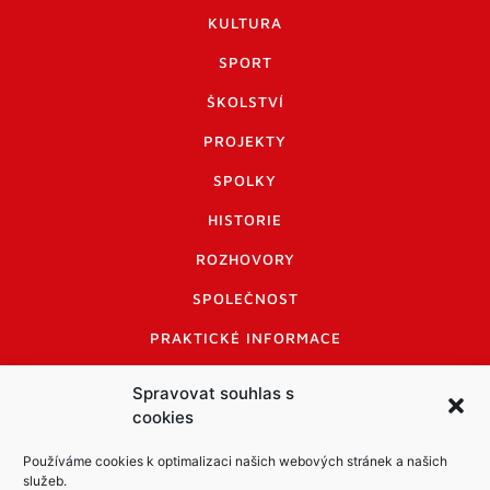
KULTURA
SPORT
ŠKOLSTVÍ
PROJEKTY
SPOLKY
HISTORIE
ROZHOVORY
SPOLEČNOST
PRAKTICKÉ INFORMACE
CENÍK INZERCE
Spravovat souhlas s
cookies
INFORMACE A KODEX DISKUTUJÍCÍCH
LOGO A LOGO MANUÁL
Používáme cookies k optimalizaci našich webových stránek a našich
služeb.