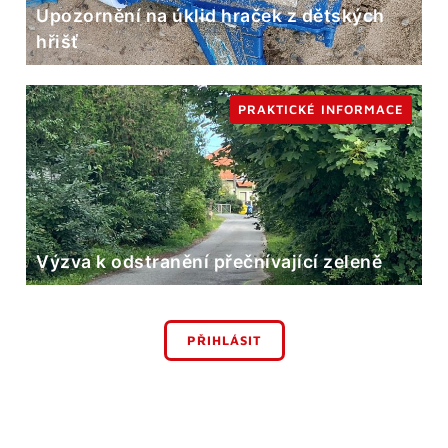
Upozornění na úklid hraček z dětských
hřišť
PRAKTICKÉ INFORMACE
Výzva k odstranění přečnívající zeleně
PŘIHLÁSIT