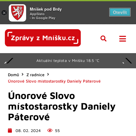
Mníšek pod Brdy
Otevřít
×
AppSisto
- In Google Play
Aktuální teplota v Mníšku 18.5 °C
Domů
Z radnice
Únorové Slovo místostarostky Daniely Páterové
Únorové Slovo
místostarostky Daniely
Páterové
08. 02. 2024
55