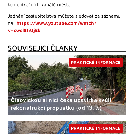
komunikačních kanálů města.
Jednání zastupitelstva můžete sledovat ze záznamu
na:
https://www.youtube.com/watch?
v=owel8fiUjEk
.
SOUVISEJÍCÍ ČLÁNKY
PRAKTICKÉ INFORMACE
Čisovickou silnici čeká uzavírka kvůli
rekonstrukci propustku (od 13. 7.)
PRAKTICKÉ INFORMACE