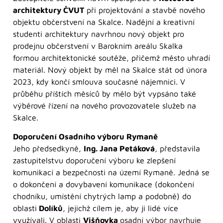
architektury ČVUT
při projektování a stavbě nového
objektu občerstvení na Skalce. Nadějní a kreativní
studenti architektury navrhnou nový objekt pro
prodejnu občerstvení v Barokním areálu Skalka
formou architektonické soutěže, přičemž město uhradí
materiál. Nový objekt by měl na Skalce stát od února
2023, kdy končí smlouva současné nájemnici. V
průběhu příštích měsíců by mělo být vypsáno také
výběrové řízení na nového provozovatele služeb na
Skalce.
Doporučení Osadního výboru Rymaně
Jeho předsedkyně,
Ing. Jana Petáková
, představila
zastupitelstvu doporučení výboru ke zlepšení
komunikací a bezpečnosti na území Rymaně. Jedná se
o dokončení a dovybavení komunikace (dokončení
chodníku, umístění chytrých lamp a podobně) do
oblasti
Dolíků
, jejichž cílem je, aby ji lidé více
využívali. V oblasti
Višňovka
osadní výbor navrhuje