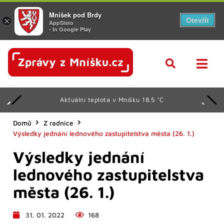
Mníšek pod Brdy
Otevřít
×
AppSisto
- In Google Play
Aktuální teplota v Mníšku 18.5 °C
Domů
Z radnice
Výsledky jednání lednového zastupitelstva města (26. 1.)
Výsledky jednání
lednového zastupitelstva
města (26. 1.)
31. 01. 2022
168