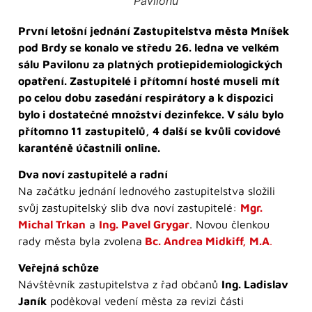
Pavilonu
První letošní jednání Zastupitelstva města Mníšek
pod Brdy se konalo ve středu 26. ledna ve velkém
sálu Pavilonu za platných protiepidemiologických
opatření. Zastupitelé i přítomní hosté museli mít
po celou dobu zasedání respirátory a k dispozici
bylo i dostatečné množství dezinfekce. V sálu bylo
přítomno 11 zastupitelů, 4 další se kvůli covidové
karanténě účastnili online.
Dva noví zastupitelé a radní
Na začátku jednání lednového zastupitelstva složili
svůj zastupitelský slib dva noví zastupitelé:
Mgr.
Michal Trkan
a
Ing. Pavel Grygar
. Novou členkou
rady města byla zvolena
Bc.
Andrea Midkiff, M.A
.
Veřejná schůze
Návštěvník zastupitelstva z řad občanů
Ing. Ladislav
Janík
poděkoval vedení města za revizi části