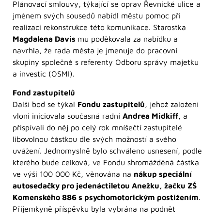
Plánovací smlouvy, týkající se oprav Řevnické ulice a
jménem svých sousedů nabídl městu pomoc při
realizaci rekonstrukce této komunikace. Starostka
Magdalena Davis
mu poděkovala za nabídku a
navrhla, že rada města je jmenuje do pracovní
skupiny společně s referenty Odboru správy majetku
a investic (OSMI).
Fond zastupitelů
Další bod se týkal
Fondu zastupitelů
, jehož založení
vloni iniciovala současná radní
Andrea Midkiff
, a
přispívali do něj po celý rok mníšečtí zastupitelé
libovolnou částkou dle svých možností a svého
uvážení. Jednomyslně bylo schváleno usnesení, podle
kterého bude celková, ve Fondu shromážděná částka
ve výši 100 000 Kč, věnována na
nákup speciální
autosedačky pro jedenáctiletou Anežku, žačku ZŠ
Komenského 886 s psychomotorickým postižením
.
Příjemkyně příspěvku byla vybrána na podnět