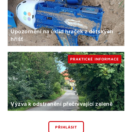
Upozornění na úklid hraček z dětských
hřišť
PRAKTICKÉ INFORMACE
Výzva k odstranění přečnívající zeleně
PŘIHLÁSIT