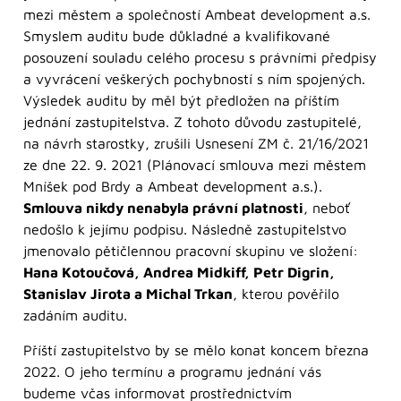
mezi městem a společností Ambeat development a.s.
Smyslem auditu bude důkladné a kvalifikované
posouzení souladu celého procesu s právními předpisy
a vyvrácení veškerých pochybností s ním spojených.
Výsledek auditu by měl být předložen na příštím
jednání zastupitelstva. Z tohoto důvodu zastupitelé,
na návrh starostky, zrušili Usnesení ZM č. 21/16/2021
ze dne 22. 9. 2021 (Plánovací smlouva mezi městem
Mníšek pod Brdy a Ambeat development a.s.).
Smlouva nikdy nenabyla právní platnosti
, neboť
nedošlo k jejímu podpisu. Následně zastupitelstvo
jmenovalo pětičlennou pracovní skupinu ve složení:
Hana Kotoučová, Andrea Midkiff, Petr Digrin,
Stanislav Jirota a Michal Trkan
, kterou pověřilo
zadáním auditu.
Příští zastupitelstvo by se mělo konat koncem března
2022. O jeho termínu a programu jednání vás
budeme včas informovat prostřednictvím