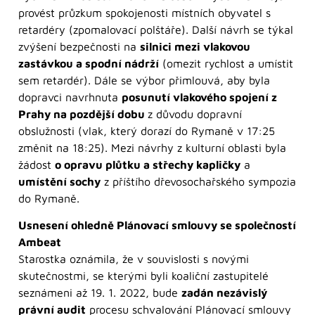
provést průzkum spokojenosti místních obyvatel s
retardéry (zpomalovací polštáře). Další návrh se týkal
zvýšení bezpečnosti na
silnici mezi vlakovou
zastávkou a spodní nádrží
(omezit rychlost a umístit
sem retardér). Dále se výbor přimlouvá, aby byla
dopravci navrhnuta
posunutí vlakového spojení z
Prahy na pozdější dobu
z důvodu dopravní
obslužnosti (vlak, který dorazí do Rymaně v 17:25
změnit na 18:25). Mezi návrhy z kulturní oblasti byla
žádost
o opravu plůtku a střechy kapličky
a
umístění sochy
z příštího dřevosochařského sympozia
do Rymaně.
Usnesení ohledně Plánovací smlouvy se společností
Ambeat
Starostka oznámila, že v souvislosti s novými
skutečnostmi, se kterými byli koaliční zastupitelé
seznámeni až 19. 1. 2022, bude
zadán nezávislý
právní audit
procesu schvalování Plánovací smlouvy