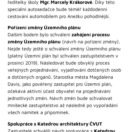
ředitelky školy
Mgr. Marcely Krákorové
. Díky této
speciální autosedačce bude téměř každodenní
cestování automobilem pro Anežku pohodlnější.
Pořízení změny Územního plánu
Dalším bodem bylo schválení
zahájení procesu
změny Územního plánu
(návrh na pořízení změny).
Nejde tedy ještě o schválení změny Územního plánu
(platný Územní plán byl schválen zastupitelstvem v
prosinci 2019). Následovat bude obvyklý proces
veřejných projednávání, vyjadřování dotčených osob
a dotčených orgánů. Starostka města Magdalena
Davis, jako pověřený zastupitel pro Územní plán,
očekává aktivní účast obyvatel na projednávání
jednotlivých změn. Návrh změn bude schvalovat
mníšecké zastupitelstvo až následně po vypořádání
všech námitek a připomínek.
Spolupráce s Katedrou architektury ČVUT
Zastupitelé schválili návrh spolupráce s
Katedrou