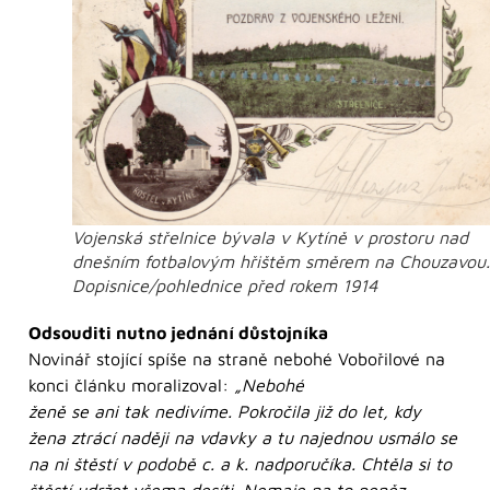
Vojenská střelnice bývala v Kytíně v prostoru nad
dnešním fotbalovým hřištěm směrem na Chouzavou.
Dopisnice/pohlednice před rokem 1914
Odsouditi nutno jednání důstojníka
Novinář stojící spíše na straně nebohé Vobořilové na
konci článku moralizoval:
„Nebohé
ženě se ani tak nedivíme. Pokročila již do let, kdy
žena ztrácí naději na vdavky a tu najednou usmálo se
na ni štěstí v podobě c. a k. nadporučíka. Chtěla si to
štěstí udržet všema desíti. Nemaje na to peněz