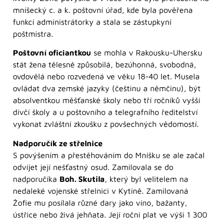
mníšecký c. a k. poštovní úřad, kde byla pověřena
funkcí administrátorky a stala se zástupkyní
poštmistra.
Poštovní oficiantkou
se mohla v Rakousku-Uhersku
stát žena tělesně způsobilá, bezúhonná, svobodná,
ovdovělá nebo rozvedená ve věku 18-40 let. Musela
ovládat dva zemské jazyky (češtinu a němčinu), být
absolventkou měšťanské školy nebo tří ročníků vyšší
dívčí školy a u poštovního a telegrafního ředitelství
vykonat zvláštní zkoušku z povšechných vědomostí.
Nadporučík ze střelnice
S povýšením a přestěhováním do Mníšku se ale začal
odvíjet její nešťastný osud. Zamilovala se do
nadporučíka
Boh. Skutila
, který byl velitelem na
nedaleké vojenské střelnici v Kytíně. Zamilovaná
Žofie mu posílala různé dary jako víno, bažanty,
ústřice nebo živá jehňata. Její roční plat ve výši 1 300