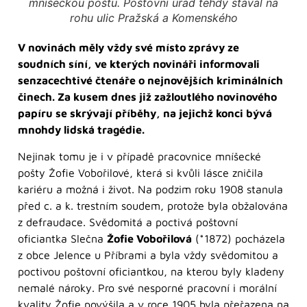
mníšeckou poštu. Poštovní úřad tehdy stával na
rohu ulic Pražská a Komenského
V novinách měly vždy své místo zprávy ze
soudních síní, ve kterých novináři informovali
senzacechtivé čtenáře o nejnovějších kriminálních
činech. Za kusem dnes již zažloutlého novinového
papíru se skrývají příběhy, na jejichž konci bývá
mnohdy lidská tragédie.
Nejinak tomu je i v případě pracovnice mníšecké
pošty Žofie Vobořilové, která si kvůli lásce zničila
kariéru a možná i život. Na podzim roku 1908 stanula
před c. a k. trestním soudem, protože byla obžalována
z defraudace. Svědomitá a poctivá poštovní
oficiantka Slečna
Žofie Vobořilová
(*1872) pocházela
z obce Jelence u Příbrami a byla vždy svědomitou a
poctivou poštovní oficiantkou, na kterou byly kladeny
nemalé nároky. Pro své nesporné pracovní i morální
kvality Žofie povýšila a v roce 1905 byla přeřazena na