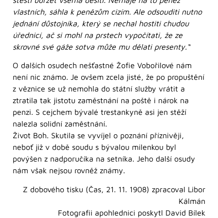
vlastních, sáhla k penězům cizím. Ale odsouditi nutno
jednání důstojníka, který se nechal hostiti chudou
úřednicí, ač si mohl na prstech vypočítati, že ze
skrovné své gáže sotva může mu dělati presenty.“
O dalších osudech nešťastné Žofie Vobořilové nám
není nic známo. Je ovšem zcela jisté, že po propuštění
z věznice se už nemohla do státní služby vrátit a
ztratila tak jistotu zaměstnání na poště i nárok na
penzi. S cejchem bývalé trestankyně asi jen stěží
nalezla solidní zaměstnání.
Život Boh. Skutila se vyvíjel o poznání příznivěji,
neboť již v době soudu s bývalou milenkou byl
povýšen z nadporučíka na setníka. Jeho další osudy
nám však nejsou rovněž známy.
Z dobového tisku (Čas, 21. 11. 1908) zpracoval Libor
Kálmán
Fotografii apohlednici poskytl David Bílek