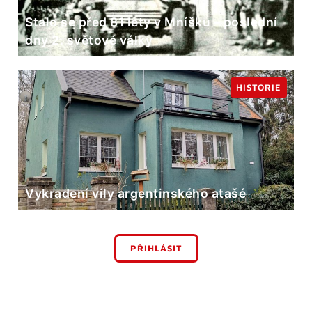
Stalo se před 81 lety v Mníšku – poslední
dny 2. světové války
HISTORIE
Vykradení vily argentinského atašé
PŘIHLÁSIT