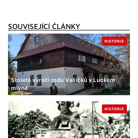
SOUVISEJÍCÍ ČLÁNKY
HISTORIE
Stoleté výročí rodu Vašíčků v Luckém
mlýně
HISTORIE