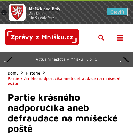
Mníšek pod Brdy
Otevřít
×
AppSisto
- In Google Play
Aktuální teplota v Mníšku 18.5 °C
Domů
Historie
Partie krásného nadporučíka aneb defraudace na mníšecké
poště
Partie krásného
nadporučíka aneb
defraudace na mníšecké
poště