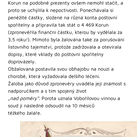
Korun na podobně prezenty ovšem nemohl stačit, a
proto se uchýlila k nepoctivosti. Ponechávala si
peněžité částky, složené na různá konta poštovní
spořitelny a připravila tak stát o 4 469 Korun
(zpronevěřila finanční částku, kterou by vydělala za
3,5 roku!). Mimoto byla žalována také za porušování
listovního tajemství, protože zadržovala a otevírala
dopisy, které vklady do poštovní spořitelny
doprovázely.
Obžalovaná postavila svou obhajobu na nouzi a
chorobě, která vyžadovala delšího léčení.
Žaloba jako důvod zpronevěry uváděla její známost s
nadporučíkem a s tím spojený život
„nad poměry“
. Porota uznala Vobořilovou vinnou a
soud ji následně odsoudil na 10 měsíců
těžkého žaláře.