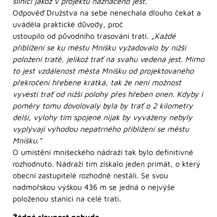
silnicí jakož v projektu naznačeno jest.“
Odpověď Družstva na sebe nenechala dlouho čekat a
uváděla praktické důvody, proč
ustoupilo od původního trasování trati.
„Každé
přiblížení se ku městu Mníšku vyžadovalo by nižší
položení tratě, jelikož trať na svahu vedená jest. Mimo
to jest vzdálenost města Mníšku od projektovaného
překročení hřebene krátká, tak že není možnost
vyvésti trať od nižší polohy přes hřeben onen. Kdyby i
poměry tomu dovolovaly byla by trať o 2 kilometry
delší, výlohy tím spojené nijak by vyváženy nebyly
vyplývají výhodou nepatrného přiblížení se městu
Mníšku.“
O umístění mníšeckého nádraží tak bylo definitivně
rozhodnuto. Nádraží tím získalo jeden primát, o který
obecní zastupitelé rozhodně nestáli. Se svou
nadmořskou výškou 436 m se jedná o nejvýše
položenou stanici na celé trati.