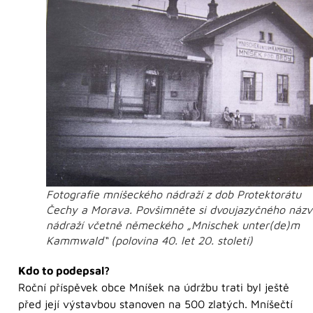
Fotografie mníšeckého nádraží z dob Protektorátu
Čechy a Morava. Povšimněte si dvoujazyčného náz
nádraží včetně německého „Mnischek unter(de)m
Kammwald“ (polovina 40. let 20. století)
Kdo to podepsal?
Roční příspěvek obce Mníšek na údržbu trati byl ještě
před její výstavbou stanoven na 500 zlatých. Mníšečtí