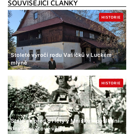
SOUVISEJÍCÍ ČLÁNKY
HISTORIE
Stoleté výročí rodu Vašíčků v Luckém
mlýně
HISTORIE
Stalo se před 81 lety v Mníšku – poslední
dny 2. světové války