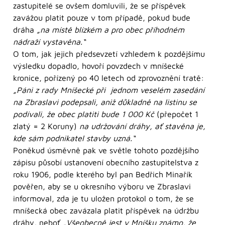
zastupitelé se ovšem domluvili, že se příspěvek
zavážou platit pouze v tom případě, pokud bude
dráha
„na místě blízkém a pro obec příhodném
nádraží vystavěna.“
O tom, jak jejich předsevzetí vzhledem k pozdějšímu
výsledku dopadlo, hovoří povzdech v mníšecké
kronice, pořízený po 40 letech od zprovoznění tratě:
„Páni z rady Mníšecké při jednom veselém zasedání
na Zbraslavi podepsali, aniž důkladně na listinu se
podívali, že obec platiti bude 1 000 Kč
(přepočet 1
zlatý = 2 Koruny)
na udržování dráhy, ať stavěna je,
kde sám podnikatel stavby uzná.“
Poněkud úsměvně pak ve světle tohoto pozdějšího
zápisu působí ustanovení obecního zastupitelstva z
roku 1906, podle kterého byl pan Bedřich Minařík
pověřen, aby se u okresního výboru ve Zbraslavi
informoval, zda je tu uložen protokol o tom, že se
mníšecká obec zavázala platit příspěvek na údržbu
dráhy, neboť
„Všeobecně jest v Mníšku známo, že