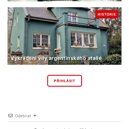
HISTORIE
Vykradení vily argentinského atašé
PŘIHLÁSIT
Odebírat