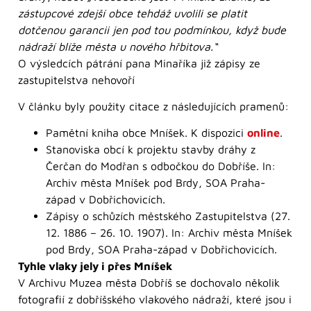
zástupcové zdejší obce tehdáž uvolili se platit
dotčenou garancii jen pod tou podmínkou, když bude
nádraží blíže města u nového hřbitova.“
O výsledcích pátrání pana Minaříka již zápisy ze
zastupitelstva nehovoří
V článku byly použity citace z následujících pramenů:
Pamětní kniha obce Mníšek. K dispozici
online
.
Stanoviska obcí k projektu stavby dráhy z
Čerčan do Modřan s odbočkou do Dobříše. In:
Archiv města Mníšek pod Brdy, SOA Praha-
západ v Dobřichovicích.
Zápisy o schůzích městského Zastupitelstva (27.
12. 1886 – 26. 10. 1907). In: Archiv města Mníšek
pod Brdy, SOA Praha-západ v Dobřichovicích.
Tyhle vlaky jely i přes Mníšek
V Archivu Muzea města Dobříš se dochovalo několik
fotografií z dobříšského vlakového nádraží, které jsou i