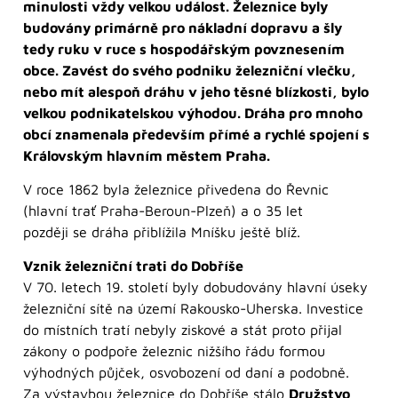
minulosti vždy velkou událost. Železnice byly
budovány primárně pro nákladní dopravu a šly
tedy ruku v ruce s hospodářským povznesením
obce. Zavést do svého podniku železniční vlečku,
nebo mít alespoň dráhu v jeho těsné blízkosti, bylo
velkou podnikatelskou výhodou. Dráha pro mnoho
obcí znamenala především přímé a rychlé spojení s
Královským hlavním městem Praha.
V roce 1862 byla železnice přivedena do Řevnic
(hlavní trať Praha-Beroun-Plzeň) a o 35 let
později se dráha přiblížila Mníšku ještě blíž.
Vznik železniční trati do Dobříše
V 70. letech 19. století byly dobudovány hlavní úseky
železniční sítě na území Rakousko-Uherska. Investice
do místních tratí nebyly ziskové a stát proto přijal
zákony o podpoře železnic nižšího řádu formou
výhodných půjček, osvobození od daní a podobně.
Za výstavbou železnice do Dobříše stálo
Družstvo