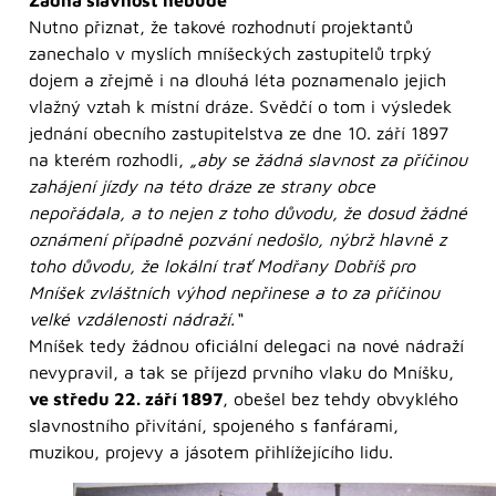
Žádná slavnost nebude
Nutno přiznat, že takové rozhodnutí projektantů
zanechalo v myslích mníšeckých zastupitelů trpký
dojem a zřejmě i na dlouhá léta poznamenalo jejich
vlažný vztah k místní dráze. Svědčí o tom i výsledek
jednání obecního zastupitelstva ze dne 10. září 1897
na kterém rozhodli,
„aby se žádná slavnost za příčinou
zahájení jízdy na této dráze ze strany obce
nepořádala, a to nejen z toho důvodu, že dosud žádné
oznámení případně pozvání nedošlo, nýbrž hlavně z
toho důvodu, že lokální trať Modřany Dobříš pro
Mníšek zvláštních výhod nepřinese a to za příčinou
velké vzdálenosti nádraží.“
Mníšek tedy žádnou oficiální delegaci na nové nádraží
nevypravil, a tak se příjezd prvního vlaku do Mníšku,
ve středu 22. září 1897
, obešel bez tehdy obvyklého
slavnostního přivítání, spojeného s fanfárami,
muzikou, projevy a jásotem přihlížejícího lidu.