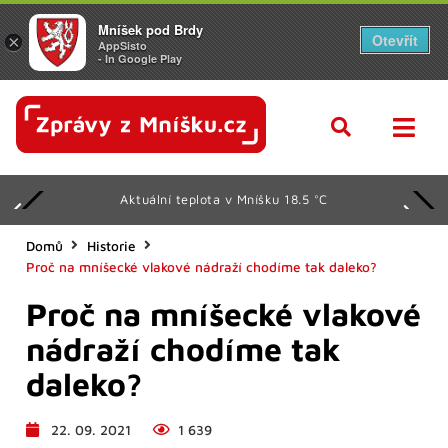
Mníšek pod Brdy
Otevřít
×
AppSisto
- In Google Play
Aktuální teplota v Mníšku 18.5 °C
Domů
Historie
Proč na mníšecké vlakové nádraží chodíme tak daleko?
Proč na mníšecké vlakové
nádraží chodíme tak
daleko?
22. 09. 2021
1 639