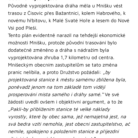
Původně vyprojektována dráha měla u Mníšku vést
trasou z Čisovic přes Bažantnici, kolem Habrového, k
novému hřbitovu, k Malé Svaté Hoře a lesem do Nové
Vsi pod Pleší.
Tento plán evidentně narazil na tehdejší ekonomické
možnosti Mníšku, protože původní trasování bylo
dodatečně změněno a dráha s nádražím byla
vyprojektována zhruba 1,7 kilometru od centra.
Mníšeckým obecním zastupitelům se tato změna
pranic nelíbila, a proto Družstvo požádali:
„by
projektovaná stanice k městu samému zblížena byla,
poněvadž jenom na tom základě tom vidějí
prosperování místa samého i dráhy samé.“
Ve své
žádosti uvedli ovšem i objektivní argument, a to že
„Pakli-by přiblížením stanice té velké náklady
vyrostly, které by obec sama, jež nemajetná jest, na
svá bedra vzíti nemohla, jest obecní zastupitelstvo, ač
nemile, spokojeno s položením stanice a příjezdní