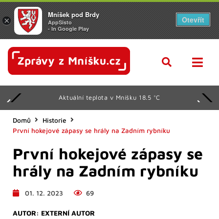
Mníšek pod Brdy
Otevřít
×
AppSisto
- In Google Play
Aktuální teplota v Mníšku 18.5 °C
Domů
Historie
První hokejové zápasy se hrály na Zadním rybníku
První hokejové zápasy se
hrály na Zadním rybníku
01. 12. 2023
69
AUTOR:
EXTERNÍ AUTOR