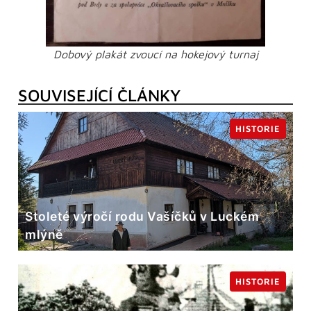
Dobový plakát zvoucí na hokejový turnaj
SOUVISEJÍCÍ ČLÁNKY
HISTORIE
Stoleté výročí rodu Vašíčků v Luckém
mlýně
HISTORIE