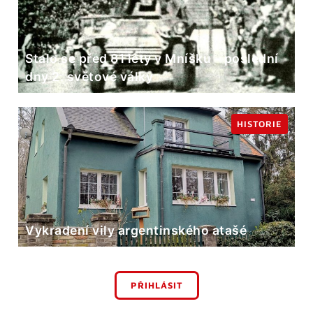
Stalo se před 81 lety v Mníšku – poslední
dny 2. světové války
HISTORIE
Vykradení vily argentinského atašé
PŘIHLÁSIT