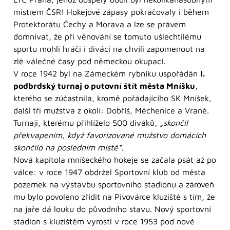
mistrem ČSR! Hokejové zápasy pokračovaly i během
Protektorátu Čechy a Morava a lze se právem
domnívat, že při věnování se tomuto ušlechtilému
sportu mohli hráči i diváci na chvíli zapomenout na
zlé válečné časy pod německou okupací.
V roce 1942 byl na Zámeckém rybníku uspořádán
I.
podbrdský turnaj o putovní štít města Mníšku
,
kterého se zúčastnila, kromě pořádajícího SK Mníšek,
další tři mužstva z okolí: Dobříš, Měchenice a Vrané.
Turnaji, kterému přihlíželo 500 diváků,
„skončil
překvapením, když favorizované mužstvo domácích
skončilo na posledním místě“.
Nová kapitola mníšeckého hokeje se začala psát až po
válce: v roce 1947 obdržel Sportovní klub od města
pozemek na výstavbu sportovního stadionu a zároveň
mu bylo povoleno zřídit na Pivovárce kluziště s tím, že
na jaře dá louku do původního stavu. Nový sportovní
stadion s kluzištěm vyrostl v roce 1953 pod nově