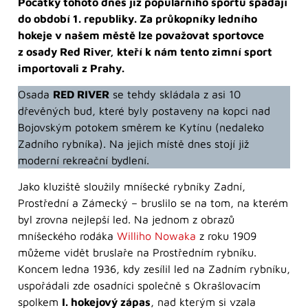
Počátky tohoto dnes již populárního sportu spadají
do období 1. republiky. Za průkopníky ledního
hokeje v našem městě lze považovat sportovce
z osady Red River, kteří k nám tento zimní sport
importovali z Prahy.
Osada
RED RIVER
se tehdy skládala z asi 10
dřevěných bud, které byly postaveny na kopci nad
Bojovským potokem směrem ke Kytínu (nedaleko
Zadního rybníka). Na jejich místě dnes stojí již
moderní rekreační bydlení.
Jako kluziště sloužily mníšecké rybníky Zadní,
Prostřední a Zámecký – bruslilo se na tom, na kterém
byl zrovna nejlepší led. Na jednom z obrazů
mníšeckého rodáka
Williho Nowaka
z roku 1909
můžeme vidět bruslaře na Prostředním rybníku.
Koncem ledna 1936, kdy zesílil led na Zadním rybníku,
uspořádali zde osadníci společně s Okrašlovacím
spolkem
I. hokejový zápas
, nad kterým si vzala