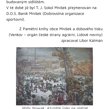
budovaným sídlištěm.
V té době již byl T. J. Sokol Mníšek přejmenován na
D.O.S. Baník Mníšek (Dobrovolná organizace
sportovní).
Z Pamětní knihy obce Mníšek a dobového tisku
(Venkov – orgán české strany agrární, Lidové noviny)
zpracoval Libor Kálmán
Willy Nowak: Kluziště (olej na plátně