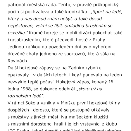
patronát městská rada. Tento, v pravdě průkopnický
počin si pochvalovala také kronikářka:
„Sport na ledě,
který u nás dosud znám nebyl, a také dosud
nepěstován, velmi se líbil, omladina bruslením se
osvěžila.“
Kromě hokeje se mohli diváci pokochat také
krasobruslením, které předvedli hosté z Prahy.
Jedinou kaňkou na povedeném dni bylo vyhoření
dřevěné chaty jednoho ze sportovců, která sála na
Rovinách.
Další hokejové zápasy se na Zadním rybníku
opakovaly i v dalších letech, i když panovalo na leden
nezvykle teplé počasí. Hokejový zápas, konaný 16.
ledna 1938, se dokonce odehrál
„skoro už na
rozmoklém ledě“.
V rámci Sokola vznikly v Mníšku první hokejové týmy
dospělých i dorostu, které se postupně utkávaly
s mužstvy z jiných měst. Na mníšeckém kluzišti
s místními dorostenci hráli i jejich vrstevníci z klubu
LTC Praha, jehož dospělý oddíl byl několikanásobným