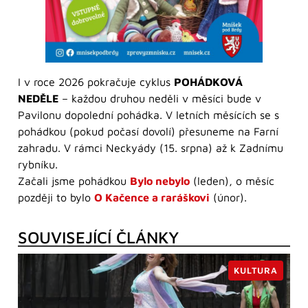
I v roce 2026 pokračuje cyklus
POHÁDKOVÁ
NEDĚLE
– každou druhou neděli v měsíci bude v
Pavilonu dopolední pohádka. V letních měsících se s
pohádkou (pokud počasí dovolí) přesuneme na Farní
zahradu. V rámci Neckyády (15. srpna) až k Zadnímu
rybníku.
Začali jsme pohádkou
Bylo nebylo
(leden), o měsíc
později to bylo
O Kačence a raráškovi
(únor).
SOUVISEJÍCÍ ČLÁNKY
KULTURA