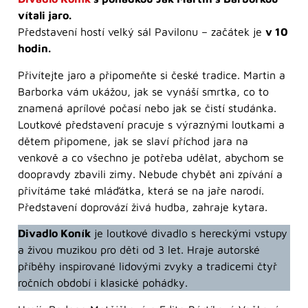
vítali jaro.
Představení hostí velký sál Pavilonu – začátek je
v 10
hodin.
Přivítejte jaro a připomeňte si české tradice. Martin a
Barborka vám ukážou, jak se vynáší smrtka, co to
znamená aprílové počasí nebo jak se čistí studánka.
Loutkové představení pracuje s výraznými loutkami a
dětem připomene, jak se slaví příchod jara na
venkově a co všechno je potřeba udělat, abychom se
doopravdy zbavili zimy. Nebude chybět ani zpívání a
přivítáme také mláďátka, která se na jaře narodí.
Představení doprovází živá hudba, zahraje kytara.
Divadlo Koník
je loutkové divadlo s hereckými vstupy
a živou muzikou pro děti od 3 let. Hraje autorské
příběhy inspirované lidovými zvyky a tradicemi čtyř
ročních období i klasické pohádky.