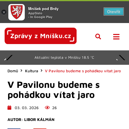
Mníšek pod Brdy
Otevřít
×
AppSisto
- In Google Play
Aktuální teplota v Mníšku 18.5 °C
Domů
Kultura
V Pavilonu budeme s pohádkou vítat jaro
V Pavilonu budeme s
pohádkou vítat jaro
03. 03. 2026
26
AUTOR:
LIBOR KÁLMÁN