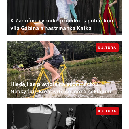
K Zadnímu rybníku přijedou s pohádkou
víla Gábina a hastrmanka Katka
KULTURA
Hledají se plavidla na sedmnáctou
Neckyádu, kreativitě se meze nekladou
KULTURA