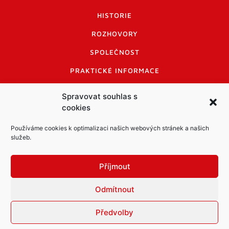
HISTORIE
ROZHOVORY
SPOLEČNOST
PRAKTICKÉ INFORMACE
CENÍK INZERCE
Spravovat souhlas s
cookies
INFORMACE A KODEX DISKUTUJÍCÍCH
LOGO A LOGO MANUÁL
Používáme cookies k optimalizaci našich webových stránek a našich
služeb.
Příjmout
Odmítnout
Informace o zpracování osobních údajů
PDF archiv Zpravodajů
Cookies
Předvolby
© Město Mníšek pod Brdy