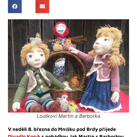
Loutkoví Martin a Barborka
V neděli 8. března do Mníšku pod Brdy přijede
Divadlo Koník
s pohádkou Jak Martin s Barborkou