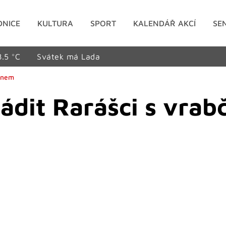
DNICE
KULTURA
SPORT
KALENDÁŘ AKCÍ
SE
8.5 °C
Svátek má Lada
pínem
ádit Rarášci s vra