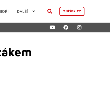
NIOŘI
DALŠÍ
MNÍŠEK.CZ
bčákem