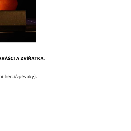
RARÁŠCI A ZVÍŘÁTKA.
i herci/zpěváky).