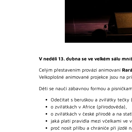
V neděli 13. dubna se ve velkém sálu m
Celým přestavením provází animovaní
Rará
Velkoplošné animované projekce jsou na pr
Děti se naučí zábavnou formou a písničkam
Odečítat s beruškou a zvířátky tečky
o zvířátkách v Africe (přírodověda),
o zvířátkách v české přírodě a na stat
jaká platí pravidla mezi včelkami ve v
proč nosit přilbu a chrániče při jízdě 