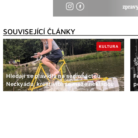
SOUVISEJÍCÍ ČLÁNKY
KULTURA
Hledají se plavidla na sedmnáctou
F
Neckyádu, kreativitě se meze nekladou
p