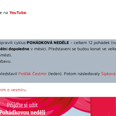
te na
YouTube
.
pravili cyklus
POHÁDKOVÁ NEDĚLE
– celkem 12 pohádek (na
ělní dopoledne
v měsíci. Představení se budou konat ve velk
áměstí.
ábavu.
představil
Pošťák Čestmír
(leden). Potom následovaly
Šípková
ním o vesmíru
.