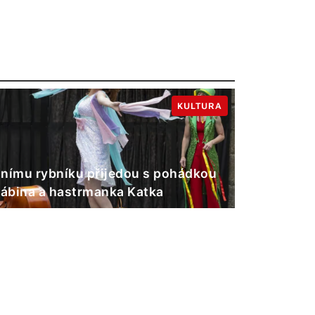
KULTURA
nímu rybníku přijedou s pohádkou
Gábina a hastrmanka Katka