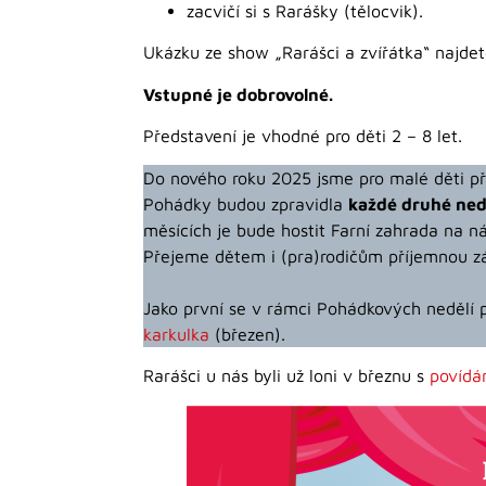
zacvičí si s Rarášky (tělocvik).
Ukázku ze show „Rarášci a zvířátka“ najde
Vstupné je dobrovolné.
Představení je vhodné pro děti 2 – 8 let.
Do nového roku 2025 jsme pro malé děti při
Pohádky budou zpravidla
každé druhé ned
měsících je bude hostit Farní zahrada na n
Přejeme dětem i (pra)rodičům příjemnou z
Jako první se v rámci Pohádkových nedělí 
karkulka
(březen).
Rarášci u nás byli už loni v březnu s
povídá