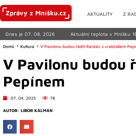
AKTUALITY
Z RA
Dnes je 07. 08. 2026
Aktuální teplota v Mníšku 1
Domů
Kultura
V Pavilonu budou řádit Rarášci s vrabčákem Pe
V Pavilonu budou ř
Pepínem
07. 04. 2025
78
AUTOR:
LIBOR KÁLMÁN