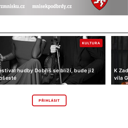
KULTURA
estival hudby Dobříš se blíží, bude již
K Zad
ošesté
víla 
PŘIHLÁSIT