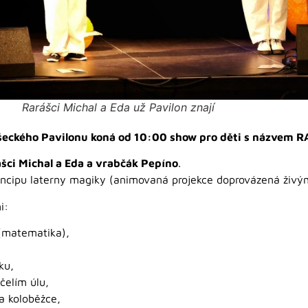
Rarášci Michal a Eda už Pavilon znají
níšeckého Pavilonu koná od 10:00 show pro děti s názvem 
šci Michal a Eda a vrabčák Pepíno
.
incipu laterny magiky (animovaná projekce doprovázená živým
i:
 (matematika),
ku,
čelím úlu,
na koloběžce,