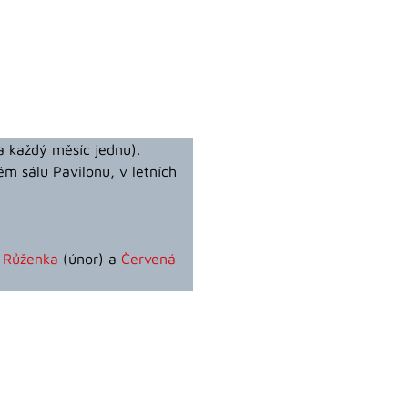
 každý měsíc jednu).
ém sálu Pavilonu, v letních
 Růženka
(únor) a
Červená