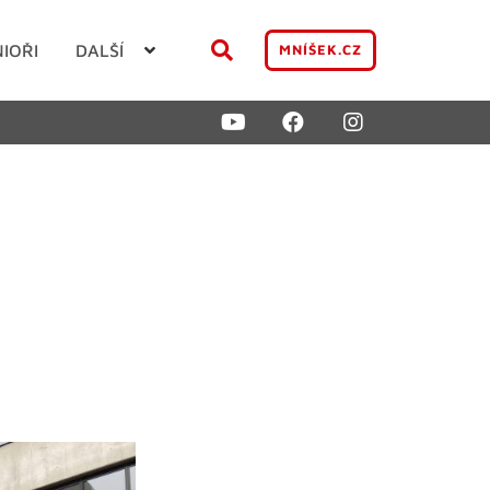
NIOŘI
DALŠÍ
MNÍŠEK.CZ