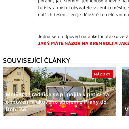
poradit, jak Kremroli jednoduše a levně na 
turisty a místní obyvatele v centru města, 
dalších řešení, jen je důležité to celé vnímat
Jedná se o odpověď na anketní otázku ze Z
JAKÝ MÁTE NÁZOR NA KREMROLI A JAKÉ
SOUVISEJÍCÍ ČLÁNKY
NÁZORY
Mníšecká radnice se připojila k petici za
obnovení vlakového spojení z Prahy do
Dobříše
V