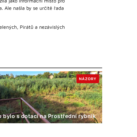
žila jako informační místo pro
. Ale našla by se určitě řada
elených, Pirátů a nezávislých
NÁZORY
o bylo s dotací na Prostřední rybník