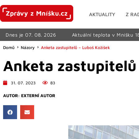
AKTUALITY
Z RA
Dnes je 07. 08. 2026
Aktuální teplota v Mníšku 1
Domů
Názory
Anketa zastupitelů – Luboš Kožíšek
Anketa zastupitelů
31. 07. 2023
83
AUTOR:
EXTERNÍ AUTOR