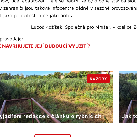
nový účel adaptovat. Dále se nabízí, že by drobná stavba slou
v zahraničí jsou taková infocentra běžně v sezóně provozována
 jako příležitost, a ne jako přítěž.
Luboš Kožíšek, Společně pro Mníšek – koalice Z
pravodaje:
 NAVRHUJETE JEJÍ BUDOUCÍ VYUŽITÍ?
NÁZORY
yjádření redakce k článku o rybnících
Jak t