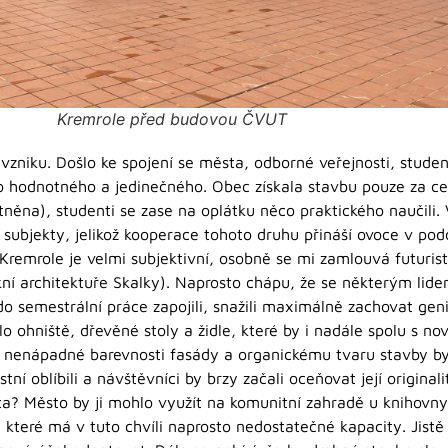
Kremrole před budovou ČVUT
o vzniku. Došlo ke spojení se města, odborné veřejnosti, stud
o hodnotného a jedinečného. Obec získala stavbu pouze za ce
tněna), studenti se zase na oplátku něco praktického naučili
) subjekty, jelikož kooperace tohoto druhu přináší ovoce v p
 Kremrole je velmi subjektivní, osobně se mi zamlouvá futuris
ní architektuře Skalky). Naprosto chápu, že se některým lide
 do semestrální práce zapojili, snažili maximálně zachovat geni
lo ohniště, dřevěné stoly a židle, které by i nadále spolu s 
y nenápadné barevnosti fasády a organickému tvaru stavby b
tní oblíbili a návštěvníci by brzy začali oceňovat její originali
a? Město by ji mohlo využít na komunitní zahradě u knihovny
 které má v tuto chvíli naprosto nedostatečné kapacity. Jistě 