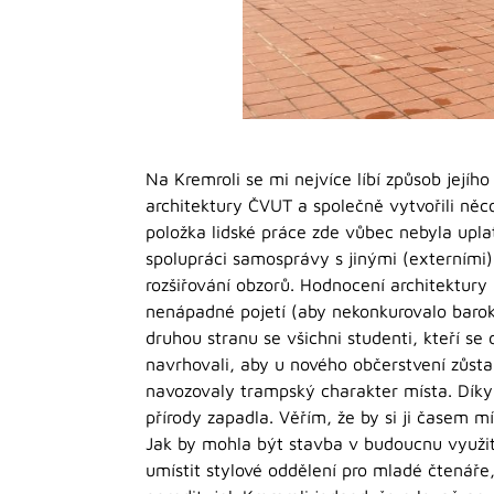
Na Kremroli se mi nejvíce líbí způsob jejíh
architektury ČVUT a společně vytvořili něc
položka lidské práce zde vůbec nebyla upla
spolupráci samosprávy s jinými (externími
rozšiřování obzorů. Hodnocení architektury
nenápadné pojetí (aby nekonkurovalo barok
druhou stranu se všichni studenti, kteří se
navrhovali, aby u nového občerstvení zůsta
navozovaly trampský charakter místa. Dík
přírody zapadla. Věřím, že by si ji časem mís
Jak by mohla být stavba v budoucnu využit
umístit stylové oddělení pro mladé čtenáře,