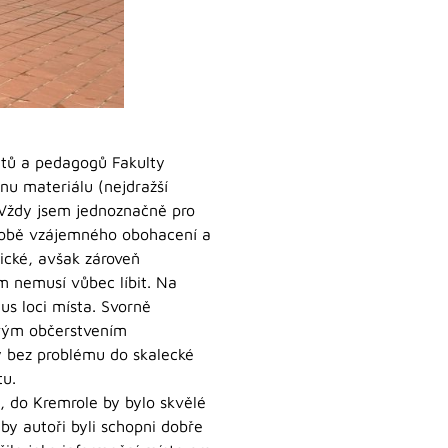
entů a pedagogů Fakulty
nu materiálu (nejdražší
. Vždy jsem jednoznačně pro
odobě vzájemného obohacení a
tické, avšak zároveň
m nemusí vůbec líbit. Na
us loci místa. Svorně
novým občerstvením
y bez problému do skalecké
tu.
, do Kremrole by bylo skvělé
by autoři byli schopni dobře