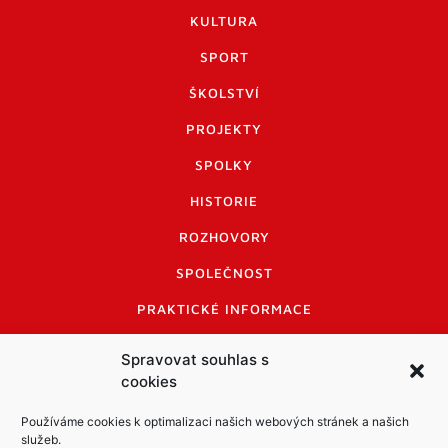
KULTURA
SPORT
ŠKOLSTVÍ
PROJEKTY
SPOLKY
HISTORIE
ROZHOVORY
SPOLEČNOST
PRAKTICKÉ INFORMACE
CENÍK INZERCE
Spravovat souhlas s
cookies
INFORMACE A KODEX DISKUTUJÍCÍCH
LOGO A LOGO MANUÁL
Používáme cookies k optimalizaci našich webových stránek a našich
služeb.