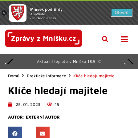
Mníšek pod Brdy
Otevřít
×
AppSisto
- In Google Play
Aktuální teplota v Mníšku 18.5 °C
Domů
Praktické informace
Klíče hledají majitele
Klíče hledají majitele
25. 01. 2023
15
AUTOR:
EXTERNÍ AUTOR