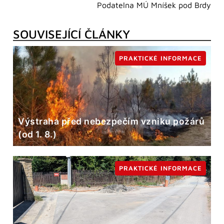
Podatelna MÚ Mníšek pod Brdy
SOUVISEJÍCÍ ČLÁNKY
PRAKTICKÉ INFORMACE
Výstraha před nebezpečím vzniku požárů
(od 1. 8.)
PRAKTICKÉ INFORMACE