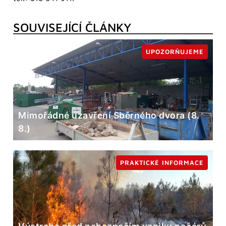
SOUVISEJÍCÍ ČLÁNKY
UPOZORŇUJEME
Mimořádné uzavření Sběrného dvora (8.
8.)
PRAKTICKÉ INFORMACE