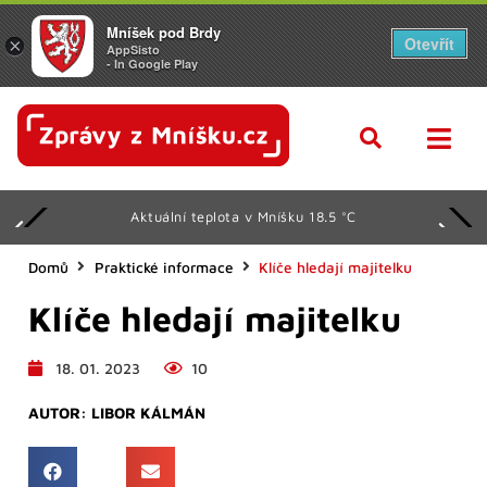
Mníšek pod Brdy
Otevřít
×
AppSisto
- In Google Play
Aktuální teplota v Mníšku 18.5 °C
Domů
Praktické informace
Klíče hledají majitelku
Klíče hledají majitelku
18. 01. 2023
10
AUTOR:
LIBOR KÁLMÁN