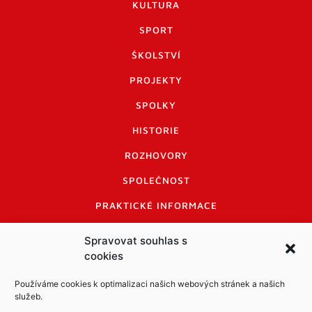
KULTURA
SPORT
ŠKOLSTVÍ
PROJEKTY
SPOLKY
HISTORIE
ROZHOVORY
SPOLEČNOST
PRAKTICKÉ INFORMACE
CENÍK INZERCE
Spravovat souhlas s
cookies
INFORMACE A KODEX DISKUTUJÍCÍCH
LOGO A LOGO MANUÁL
Používáme cookies k optimalizaci našich webových stránek a našich
služeb.