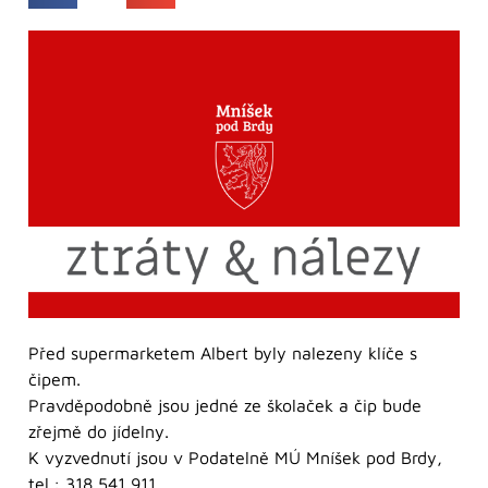
Před supermarketem Albert byly nalezeny klíče s
čipem.
Pravděpodobně jsou jedné ze školaček a čip bude
zřejmě do jídelny.
K vyzvednutí jsou v Podatelně MÚ Mníšek pod Brdy,
tel.: 318 541 911.