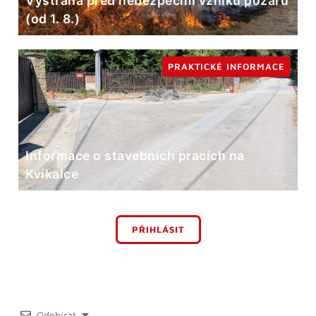
Výstraha před nebezpečím vzniku požárů
(od 1. 8.)
PRAKTICKÉ INFORMACE
Informace o stavebních pracích na
Kvíkalce
PŘIHLÁSIT
Odebírat