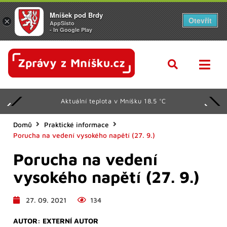
Mníšek pod Brdy
Otevřít
×
AppSisto
- In Google Play
Aktuální teplota v Mníšku 18.5 °C
Domů
Praktické informace
Porucha na vedení vysokého napětí (27. 9.)
Porucha na vedení
vysokého napětí (27. 9.)
27. 09. 2021
134
AUTOR:
EXTERNÍ AUTOR