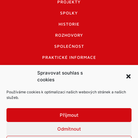
PROJEKTY
SPOLKY
HISTORIE
ROZHOVORY
SPOLEČNOST
PRAKTICKÉ INFORMACE
CENÍK INZERCE
Spravovat souhlas s
cookies
INFORMACE A KODEX DISKUTUJÍCÍCH
LOGO A LOGO MANUÁL
Používáme cookies k optimalizaci našich webových stránek a našich
služeb.
Příjmout
Odmítnout
Informace o zpracování osobních údajů