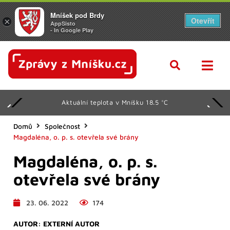
Mníšek pod Brdy
Otevřít
×
AppSisto
- In Google Play
Aktuální teplota v Mníšku 18.5 °C
Domů
Společnost
Magdaléna, o. p. s. otevřela své brány
Magdaléna, o. p. s.
otevřela své brány
23. 06. 2022
174
AUTOR:
EXTERNÍ AUTOR