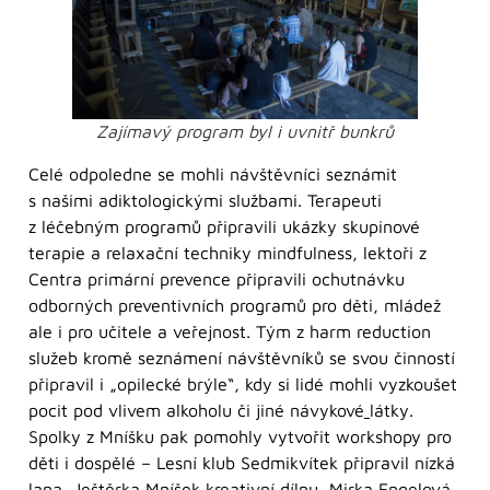
Zajímavý program byl i uvnitř bunkrů
Celé odpoledne se mohli návštěvníci seznámit
s našimi adiktologickými službami. Terapeuti
z léčebným programů připravili ukázky skupinové
terapie a relaxační techniky mindfulness, lektoři z
Centra primární prevence připravili ochutnávku
odborných preventivních programů pro děti, mládež
ale i pro učitele a veřejnost. Tým z harm reduction
služeb kromě seznámení návštěvníků se svou činností
připravil i „opilecké brýle“, kdy si lidé mohli vyzkoušet
pocit pod vlivem alkoholu či jiné návykové
látky.
Spolky z Mníšku pak pomohly vytvořit workshopy pro
děti i dospělé – Lesní klub Sedmikvítek připravil nízká
lana, Ještěrka Mníšek kreativní dílnu, Mirka Engelová