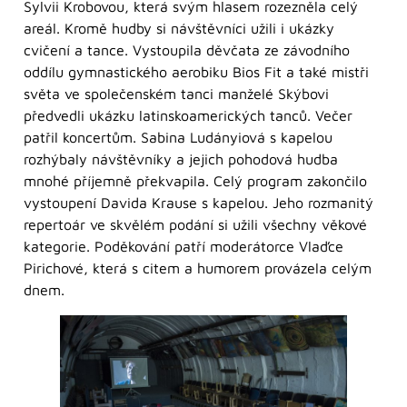
Sylvii Krobovou, která svým hlasem rozezněla celý
areál. Kromě hudby si návštěvníci užili i ukázky
cvičení a tance. Vystoupila děvčata ze závodního
oddílu gymnastického aerobiku Bios Fit a také mistři
světa ve společenském tanci manželé Skýbovi
předvedli ukázku latinskoamerických tanců. Večer
patřil koncertům. Sabina Ludányiová s kapelou
rozhýbaly návštěvníky a jejich pohodová hudba
mnohé příjemně překvapila. Celý program zakončilo
vystoupení Davida Krause s kapelou. Jeho rozmanitý
repertoár ve skvělém podání si užili všechny věkové
kategorie. Poděkování patří moderátorce Vlaďce
Pirichové, která s citem a humorem provázela celým
dnem.