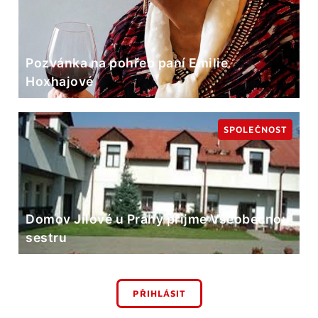
Pozvánka na pohřeb paní Emilie
Hoxhajové
SPOLEČNOST
Domov Jílové u Prahy přijme Všeobecnou
sestru
PŘIHLÁSIT