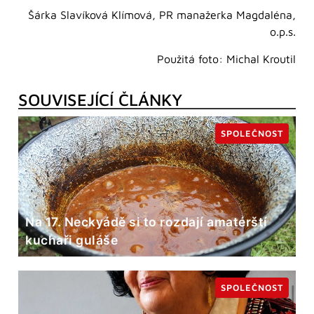
Šárka Slavíková Klímová, PR manažerka Magdaléna,
o.p.s.
Použitá foto: Michal Kroutil
SOUVISEJÍCÍ ČLÁNKY
SPOLEČNOST
Na 17. Neckyádě si to rozdají amatérští
kuchaři guláše
SPOLEČNOST