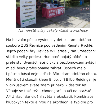
Na návštěvníky čekaly různé workshopy
Na hlavním pódiu vystoupily děti z dramatického
souboru ZUŠ Řevnice pod vedením Renaty Rychlé.
Jejich podání hry Davida Williamse „Pan Smraďoch“
sklidilo velký potlesk. Humorně pojatý příběh o
přátelství dvanáctileté dívky s bezdomovcem zvládli
mladí herci profesionálně zahrát. Úspěch mělo
i pásmo básní nejmladších žáku dramatického oboru.
Menší děti okouzlil klaun Bilbo. Jiří Bilbo Reidinger je
v cirkusovém světě znám již několik desítek let.
Věnuje se také režii, choreografii a učí na pražské
AMU klaunské vidění světa a akrobacii. Kombinace
hlubokých textů a hrou na akordeon je typické pro