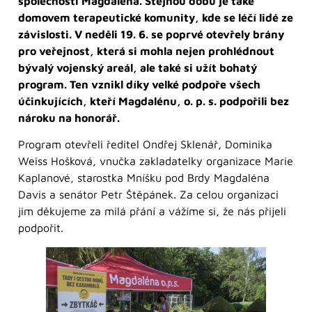
společnosti Magdaléna. Stejnou dobu je také
domovem terapeutické komunity, kde se léčí lidé ze
závislosti. V neděli 19. 6. se poprvé otevřely brány
pro veřejnost, která si mohla nejen prohlédnout
bývalý vojenský areál, ale také si užít bohatý
program. Ten vznikl díky velké podpoře všech
účinkujících, kteří Magdalénu, o. p. s. podpořili bez
nároku na honorář.
Program otevřeli ředitel Ondřej Sklenář, Dominika
Weiss Hošková, vnučka zakladatelky organizace Marie
Kaplanové, starostka Mníšku pod Brdy Magdaléna
Davis a senátor Petr Štěpánek. Za celou organizaci
jim děkujeme za milá přání a vážíme si, že nás přijeli
podpořit.