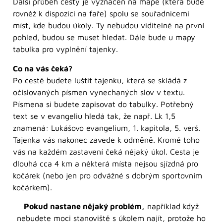
Další průběh cesty je vyznačen na mapě (která bude
rovněž k dispozici na faře) spolu se souřadnicemi
míst, kde budou úkoly. Ty nebudou viditelné na první
pohled, budou se muset hledat. Dále bude u mapy
tabulka pro vyplnění tajenky.
Co na vás čeká?
Po cestě budete luštit tajenku, která se skládá z
očíslovaných písmen vynechaných slov v textu.
Písmena si budete zapisovat do tabulky. Potřebný
text se v evangeliu hledá tak, že např. Lk 1,5
znamená: Lukášovo evangelium, 1. kapitola, 5. verš.
Tajenka vás nakonec zavede k odměně. Kromě toho
vás na každém zastavení čeká nějaký úkol. Cesta je
dlouhá cca 4 km a některá místa nejsou sjízdná pro
kočárek (nebo jen pro odvážné s dobrým sportovním
kočárkem).
Pokud nastane nějaký problém,
například když
nebudete moci stanoviště s úkolem najít, protože ho