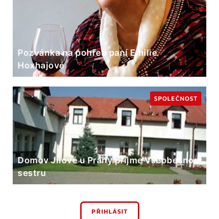
Pozvánka na pohřeb paní Emilie
Hoxhajové
SPOLEČNOST
Domov Jílové u Prahy přijme Všeobecnou
sestru
PŘIHLÁSIT