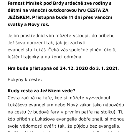
Farnost Mníšek pod Brdy srdečně zve rodiny s
dětmi na vánoční outdoorovou hru CESTA ZA
JEŽÍŠKEM. Přístupná bude 11 dní přes vánoční
svátky a Nový rok.
Jejím prostřednictvím můžete vstoupit do příběhu
Ježíšova narození tak, jak jej zachytil
evangelista Lukáš. Čeká vás společné plnění úkolů,
luštění tajenky a na konci odměna.
Hra bude přístupná od 24. 12. 2020 do 3. 1. 2021.
Pokyny k cestě:
Kudy cesta za Ježíškem vede?
Cesta začíná na faře, kde si můžete vyzvednout
Lukášovo evangelium nebo Nový zákon jako nápovědu
na cestu (v budově fary v prvním patře na stolku). Ti,
kdo příběh z Lukášova evangelia dobře znají, si mohou
svoje vědomosti ověřit tak, že půjdou bez evangelia.