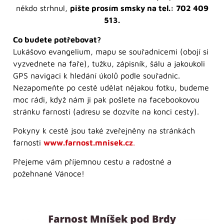
někdo strhnul,
pište prosím smsky na tel.: 702 409
513.
Co budete potřebovat?
Lukášovo evangelium, mapu se souřadnicemi (obojí si
vyzvednete na faře), tužku, zápisník, šálu a jakoukoli
GPS navigaci k hledání úkolů podle souřadnic.
Nezapomeňte po cestě udělat nějakou fotku, budeme
moc rádi, když nám ji pak pošlete na facebookovou
stránku farnosti (adresu se dozvíte na konci cesty).
Pokyny k cestě jsou také zveřejněny na stránkách
farnosti
www.farnost.mnisek.cz
.
Přejeme vám příjemnou cestu a radostné a
požehnané Vánoce!