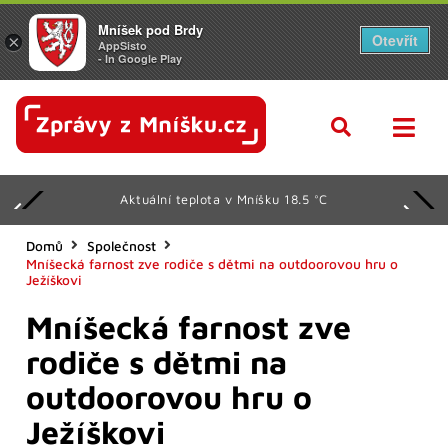
Mníšek pod Brdy
Otevřít
×
AppSisto
- In Google Play
Aktuální teplota v Mníšku 18.5 °C
Domů
Společnost
Mníšecká farnost zve rodiče s dětmi na outdoorovou hru o
Ježíškovi
Mníšecká farnost zve
rodiče s dětmi na
outdoorovou hru o
Ježíškovi