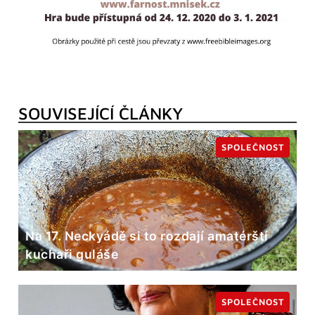
SOUVISEJÍCÍ ČLÁNKY
SPOLEČNOST
Na 17. Neckyádě si to rozdají amatérští
kuchaři guláše
SPOLEČNOST