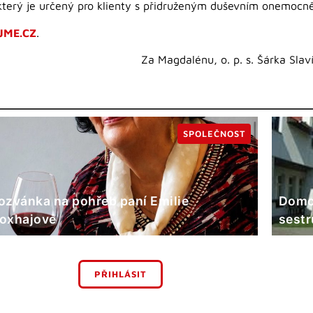
který je určený pro klienty s přidruženým duševním onemocn
JME.CZ
.
Za Magdalénu, o. p. s. Šárka Sla
SPOLEČNOST
ozvánka na pohřeb paní Emilie
Domov
oxhajové
sestr
PŘIHLÁSIT