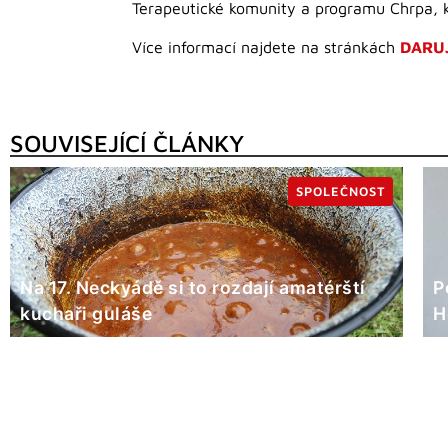
Terapeutické komunity a programu Chrpa, 
Více informací najdete na stránkách
DARU
SOUVISEJÍCÍ ČLÁNKY
SPOLEČNOST
Na 17. Neckyádě si to rozdají amatérští
P
kuchaři guláše
H