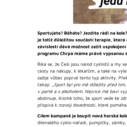
Sportujete? Běháte? Jezdíte rádi na kol
je totiž důležitou součástí terapie, která
závislostí dává možnost zažít uspokojení
programu Chrpa máme právě vypsanou sbír
Říká se, že Češi jsou národ cyklistů a my s
cesty na nákupy, k lékařům, a také na výlet
zažije vůbec poprvé tento typ aktivity. Pře
čekají.
„Sport byl pro mě důležitý před tím,
v partě a s alkoholem. Nejvíce mě baví vyj
abstinuje. Kromě toho, že sport vede ke zd
přispívá k rozvoji dovedností, které pomáh
Cílem kampaně je koupit nová horská kol
dílenského cyklo-nářadí, pumpičky, zámky, 