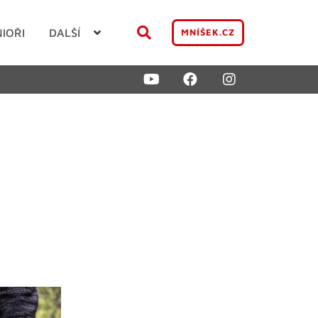
NIOŘI
DALŠÍ
MNÍŠEK.CZ