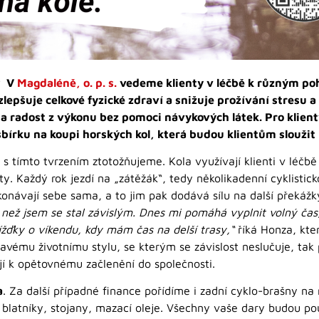
e? V
Magdaléně, o. p. s.
vedeme klienty v léčbě k různým po
 zlepšuje celkové fyzické zdraví a snižuje prožívání stresu a
 a radost z výkonu bez pomoci návykových látek. Pro klien
ku na koupi horských kol, která budou klientům sloužit n
e s tímto tvrzením ztotožňujeme. Kola využívají klienti v léčb
y. Každý rok jezdí na „zátěžák“, tedy několikadenní cyklistick
konávají sebe sama, a to jim pak dodává sílu na další překážky
 než jsem se stal závislým. Dnes mi pomáhá vyplnit volný čas,
ížďky o víkendu, kdy mám čas na delší trasy,“
říká Honza, kter
ravému životnímu stylu, se kterým se závislost neslučuje, tak
ají k opětovnému začlenění do společnosti.
a
. Za další případné finance pořídíme i zadní cyklo-brašny na 
blatníky, stojany, mazací oleje. Všechny vaše dary budou po