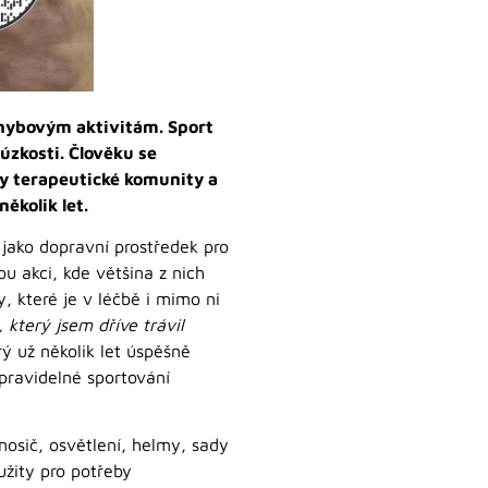
hybovým aktivitám. Sport
 úzkosti. Člověku se
ty terapeutické komunity a
ěkolik let.
ě jako dopravní prostředek pro
ou akci, kde většina z nich
, které je v léčbě i mimo ni
 který jsem dříve trávil
ý už několik let úspěšně
 pravidelné sportování
nosič, osvětlení, helmy, sady
užity pro potřeby