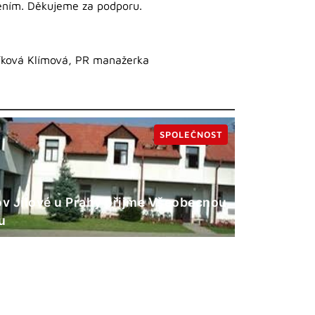
ěním. Děkujeme za podporu.
víková Klímová, PR manažerka
SPOLEČNOST
 Jílové u Prahy přijme Všeobecnou
u