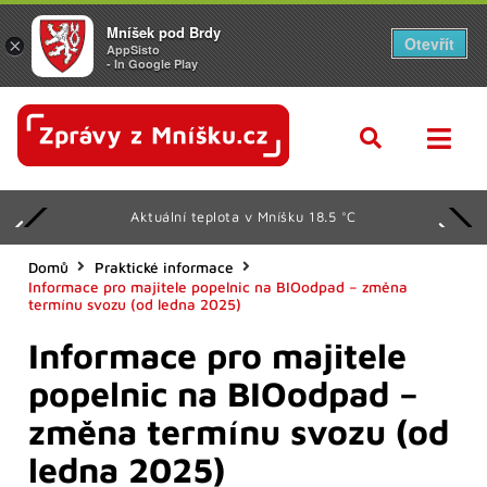
Mníšek pod Brdy
Otevřít
×
AppSisto
- In Google Play
Aktuální teplota v Mníšku 18.5 °C
Domů
Praktické informace
Informace pro majitele popelnic na BIOodpad – změna
termínu svozu (od ledna 2025)
Informace pro majitele
popelnic na BIOodpad –
změna termínu svozu (od
ledna 2025)