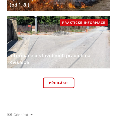
(od 1. 8.)
PRAKTICKÉ INFORMACE
Informace o stavebních pracích na
Kvíkalce
PŘIHLÁSIT
Odebírat