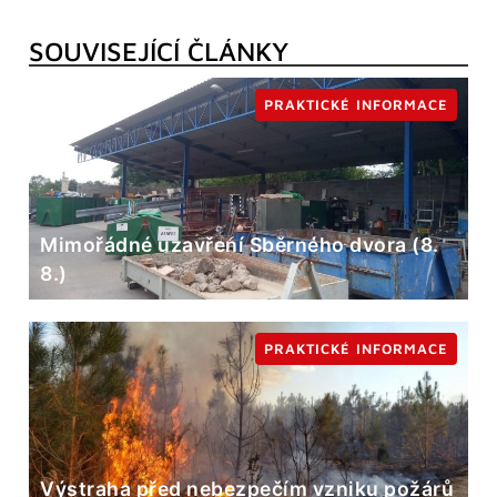
SOUVISEJÍCÍ ČLÁNKY
PRAKTICKÉ INFORMACE
Mimořádné uzavření Sběrného dvora (8.
8.)
PRAKTICKÉ INFORMACE
Výstraha před nebezpečím vzniku požárů