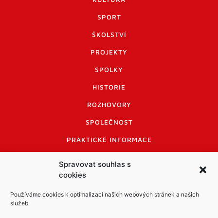
SPORT
ŠKOLSTVÍ
PROJEKTY
SPOLKY
HISTORIE
ROZHOVORY
SPOLEČNOST
PRAKTICKÉ INFORMACE
CENÍK INZERCE
Spravovat souhlas s
cookies
INFORMACE A KODEX DISKUTUJÍCÍCH
LOGO A LOGO MANUÁL
Používáme cookies k optimalizaci našich webových stránek a našich
služeb.