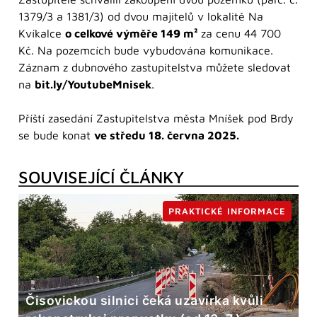
1379/3 a 1381/3) od dvou majitelů v lokalitě Na
Kvíkalce
o celkové výměře 149 m²
za cenu 44 700
Kč. Na pozemcích bude vybudována komunikace.
Záznam z dubnového zastupitelstva můžete sledovat
na
bit.ly/YoutubeMnisek
.
Příští zasedání Zastupitelstva města Mníšek pod Brdy
se bude konat
ve středu 18. června 2025.
SOUVISEJÍCÍ ČLÁNKY
PRAKTICKÉ INFORMACE
Čisovickou silnici čeká uzavírka kvůli