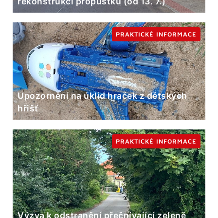
rekonstrukci propustku (od 13. 7.)
PRAKTICKÉ INFORMACE
Upozornění na úklid hraček z dětských
hřišť
PRAKTICKÉ INFORMACE
Výzva k odstranění přečnívající zeleně