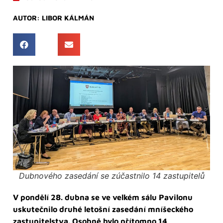
AUTOR:
LIBOR KÁLMÁN
Dubnového zasedání se zúčastnilo 14 zastupitelů
V pondělí 28. dubna se ve velkém sálu Pavilonu
uskutečnilo druhé letošní zasedání mníšeckého
zastupitelstva. Osobně bylo přítomno 14