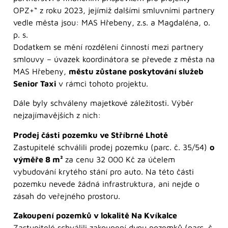
OPZ+“ z roku 2023, jejímiž dalšími smluvními partnery
vedle města jsou: MAS Hřebeny, z.s. a Magdaléna, o.
p. s.
Dodatkem se mění rozdělení činností mezi partnery
smlouvy – úvazek koordinátora se převede z města na
MAS Hřebeny,
městu zůstane poskytování služeb
Senior Taxi
v rámci tohoto projektu.
Dále byly schváleny majetkové záležitosti. Výběr
nejzajímavějších z nich:
Prodej části pozemku ve Stříbrné Lhotě
Zastupitelé schválili prodej pozemku (parc. č. 35/54)
o
výměře 8 m²
za cenu 32 000 Kč za účelem
vybudování krytého stání pro auto. Na této části
pozemku nevede žádná infrastruktura, ani nejde o
zásah do veřejného prostoru.
Zakoupení pozemků v lokalitě Na Kvíkalce
Zastupitelé schválili zakoupení dvou pozemků (parc. č.