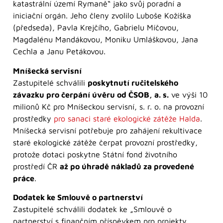
katastrální území Rymaně“ jako svůj poradní a
iniciační orgán. Jeho členy zvolilo Luboše Kožíška
(předseda), Pavla Krejčího, Gabrielu Míčovou,
Magdalénu Mandákovou, Moniku Umláškovou, Jana
Cechla a Janu Petákovou.
Mníšecká servisní
Zastupitelé schválili
poskytnutí ručitelského
závazku pro čerpání úvěru od ČSOB, a. s.
ve výši 10
milionů Kč pro Mníšeckou servisní, s. r. o. na provozní
prostředky
pro sanaci staré ekologické zátěže Halda
.
Mníšecká servisní potřebuje pro zahájení rekultivace
staré ekologické zátěže čerpat provozní prostředky,
protože dotaci poskytne Státní fond životního
prostředí ČR
až po úhradě nákladů za provedené
práce
.
Dodatek ke Smlouvě o partnerství
Zastupitelé schválili dodatek ke „Smlouvě o
partnerství s finančním příspěvkem pro projekty