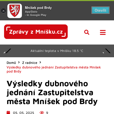
Mníšek pod Brdy
Otevřít
×
AppSisto
- In Google Play
Aktuální teplota v Mníšku 18.5 °C
Domů
Z radnice
Výsledky dubnového jednání Zastupitelstva města Mníšek
pod Brdy
Výsledky dubnového
jednání Zastupitelstva
města Mníšek pod Brdy
05. 05. 2025
9