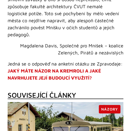
způsobuje fakultě architektury ČVUT nemalé
logistické potíže. Toto své pochybení by mělo vedení
města co nejdříve napravit, aby alespoň částečně
zachránilo pověst Mníšku v očích studentů a jejich
pedagogů.
Magdalena Davis, Společně pro Mníšek – koalice
Zelených, Pirátů a nezávislých
Jedná se o odpověď na anketní otázku ze Zpravodaje:
JAKÝ MÁTE NÁZOR NA KREMROLI A JAKÉ
NAVRHUJETE JEJÍ BUDOUCÍ VYUŽITÍ?
SOUVISEJÍCÍ ČLÁNKY
NÁZORY