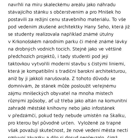
navrhli na míru skaleckému areálu jako náhradu
stávajícího stánku s občerstvením a pro Mníšek ho
postavili za režijní cenu stavebního materiálu. To vše
pod vedením zkušené architektky Hany Seho, která již
se studenty realizovala například známé útulny
v Krkonošském národním parku či méně známé lávky
na drobných vodních tocích. Stejně jako ve většině
předchozích projektů, i tady studenti pod její
taktovkou vytvořili moderní stavbu s čistými liniemi,
která je kompatibilní s tradiční barokní architekturou,
aniž by ji jakkoli narušovala. Z tohoto důvodu se
domnívám, že stánek může posloužit veřejnému
zájmu mníšeckých obyvatel na mnoha místech
různými způsoby, ať už třeba jako altán na komunitní
zahradě městské knihovny nebo jako infostánek
v předzámčí, pokud tedy nebude umístěn na Skalku,
pro kterou byl původně určen. Vyloženě za trapné
však považuji skutečnost, že nové vedení města nectí
smluvní závazky a dílo si dosud nepřevzalo, čímž