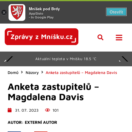
Mníšek pod Brdy
Otevřít
×
AppSisto
- In Google Play
Aktuální teplota v Mníšku 18.5 °C
Domů
Názory
Anketa zastupitelů – Magdalena Davis
Anketa zastupitelů –
Magdalena Davis
31. 07. 2023
101
AUTOR:
EXTERNÍ AUTOR