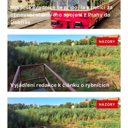
Mníšecká radnice se připojila k petici za
obnovení vlakového spojení z Prahy do
Dobříše
NÁZORY
Vyjádření redakce k článku o rybnících
NÁZORY