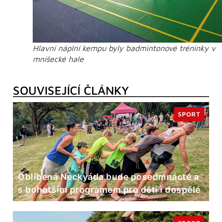
Hlavní náplní kempu byly badmintonové tréninky v
mníšecké hale
SOUVISEJÍCÍ ČLÁNKY
SPORT
Oblíbená Neckyáda bude posedmnácté a
s bohatším programem pro děti i dospělé