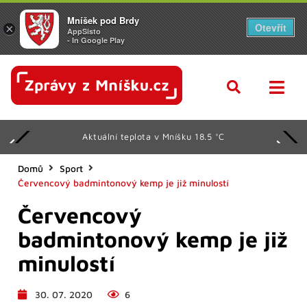
Mníšek pod Brdy
Otevřít
×
AppSisto
- In Google Play
Aktuální teplota v Mníšku 18.5 °C
Domů
Sport
Červencový badmintonový kemp je již minulostí
Červencový
badmintonový kemp je již
minulostí
30. 07. 2020
6