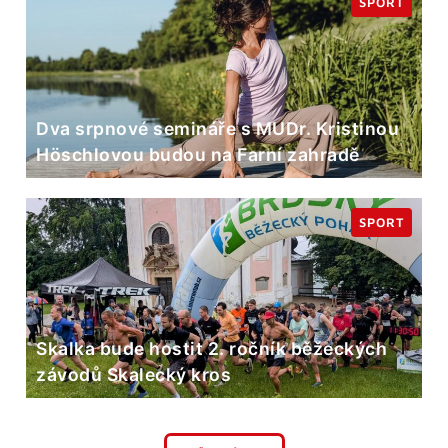
SPORT
Dva srpnové semináře s MUDr. Kristinou
Höschlovou budou na Farní zahradě
SPORT
Skalka bude hostit 2. ročník běžeckých
závodů Skalecký kros