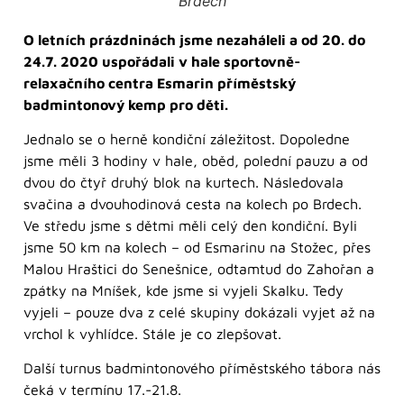
Brdech
O letních prázdninách jsme nezaháleli a od 20. do
24.7. 2020 uspořádali v hale sportovně-
relaxačního centra Esmarin příměstský
badmintonový kemp pro děti.
Jednalo se o herně kondiční záležitost. Dopoledne
jsme měli 3 hodiny v hale, oběd, polední pauzu a od
dvou do čtyř druhý blok na kurtech. Následovala
svačina a dvouhodinová cesta na kolech po Brdech.
Ve středu jsme s dětmi měli celý den kondiční. Byli
jsme 50 km na kolech – od Esmarinu na Stožec, přes
Malou Hraštici do Senešnice, odtamtud do Zahořan a
zpátky na Mníšek, kde jsme si vyjeli Skalku. Tedy
vyjeli – pouze dva z celé skupiny dokázali vyjet až na
vrchol k vyhlídce. Stále je co zlepšovat.
Další turnus badmintonového příměstského tábora nás
čeká v termínu 17.-21.8.