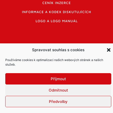
CENÍK INZERCE
INFORMACE A KODEX DISKUTUJÍCÍCH
LOGO A LOGO MANUÁL
Spravovat souhlas s cookies
Informace o zpracování osobních údajů
Používáme cookies k optimalizaci našich webových stránek a našich
PDF archiv Zpravodajů
Cookies
služeb.
© Město Mníšek pod Brdy
Příjmout
Odmítnout
Předvolby