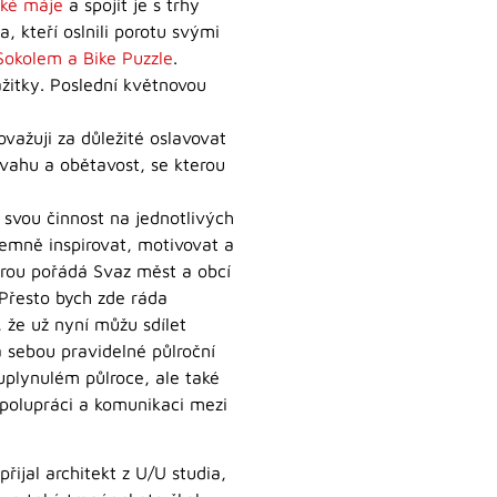
ské máje
a spojit je s trhy
, kteří oslnili porotu svými
Sokolem a Bike Puzzle
.
žitky. Poslední květnovou
ažuji za důležité oslavovat
dvahu a obětavost, se kterou
 svou činnost na jednotlivých
jemně inspirovat, motivovat a
terou pořádá Svaz měst a obcí
Přesto bych zde ráda
 že už nyní můžu sdílet
a sebou pravidelné půlroční
 uplynulém půlroce, ale také
 spolupráci a komunikaci mezi
přijal architekt z U/U studia,