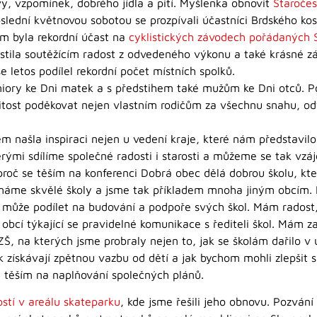
vy, vzpomínek, dobrého jídla a pití. Myšlenka obnovit
Staroče
lední květnovou sobotou se prozpívali účastníci Brdského kosa
m byla rekordní účast na
cyklistických závodech pořádaných 
stila soutěžícím radost z odvedeného výkonu a také krásné zá
e letos podílel rekordní počet místních spolků.
iory ke Dni matek a s předstihem také mužům ke Dni otců. Pov
žitost poděkovat nejen vlastním rodičům za všechnu snahu, o
m našla inspiraci nejen u vedení kraje, které nám představilo
erými sdílíme společné radosti i starosti a můžeme se tak vzá
, proč se těším na konferenci Dobrá obec dělá dobrou školu, k
máme skvělé školy a jsme tak příkladem mnoha jiným obcím. 
ec může podílet na budování a podpoře svých škol. Mám radost,
h obcí týkající se pravidelné komunikace s řediteli škol. Mám z
ZŠ, na kterých jsme probraly nejen to, jak se školám dařilo v
jak získávají zpětnou vazbu od dětí a jak bychom mohli zlepšit
e těším na naplňování společných plánů.
ostí v areálu skateparku
, kde jsme řešili jeho obnovu. Pozvání 