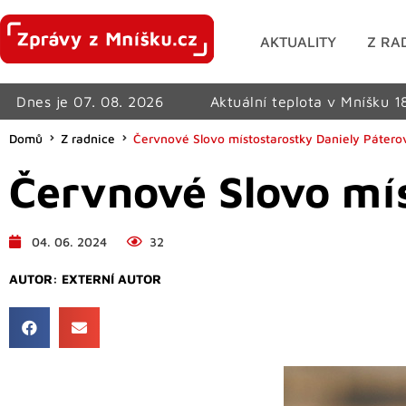
AKTUALITY
Z RA
Dnes je 07. 08. 2026
Aktuální teplota v Mníšku 1
Domů
Z radnice
Červnové Slovo místostarostky Daniely Pátero
Červnové Slovo mí
04. 06. 2024
32
AUTOR:
EXTERNÍ AUTOR