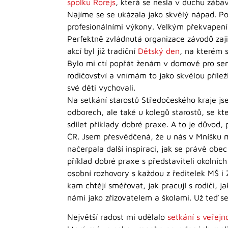
spolku Rorejs
, která se nesla v duchu zába
Najíme se se ukázala jako skvělý nápad. Pos
profesionálními výkony. Velkým překvapení
Perfektně zvládnutá organizace závodů zaji
akcí byl již tradiční
Dětský den
, na kterém s
Bylo mi ctí popřát ženám v domově pro sen
rodičovství a vnímám to jako skvělou příle
své děti vychovali.
Na setkání starostů Středočeského kraje jse
odborech, ale také u kolegů starostů, se kt
sdílet příklady dobré praxe. A to je důvod
ČR. Jsem přesvědčená, že u nás v Mníšku 
načerpala další inspiraci, jak se právě ob
příklad dobré praxe s představiteli okolníc
osobní rozhovory s každou z ředitelek MŠ i 
kam chtějí směřovat, jak pracují s rodiči, 
námi jako zřizovatelem a školami. Už teď s
Největší radost mi udělalo
setkání s veřejn