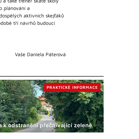
 a také trenér skate školy
do plánování a
dospělých aktivních skejťáků
odobě tří návrhů budoucí
Vaše Daniela Páterová
PRAKTICKÉ INFORMACE
 k odstranění přečnívající zeleně