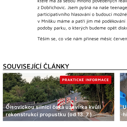
které má za sebou mnoho povedených realiza
z Dobřichovic. Jsem pyšná na naše teenagery
participativního hlasování o budoucí možné
v Mníšku máme a patří jim mé poděkování za
podoby parku, o kterých budeme opět disku
Těším se, co vše nám přinese měsíc červen
SOUVISEJÍCÍ ČLÁNKY
PRAKTICKÉ INFORMACE
Čisovickou silnici čeká uzavírka kvůli
U
rekonstrukci propustku (od 13. 7.)
h