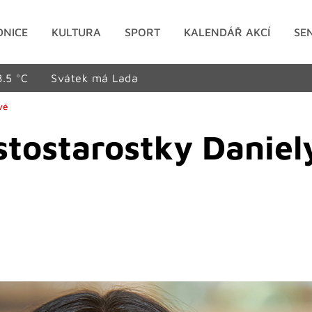
DNICE
KULTURA
SPORT
KALENDÁŘ AKCÍ
SE
8.5 °C
Svátek má Lada
vé
stostarostky Daniel