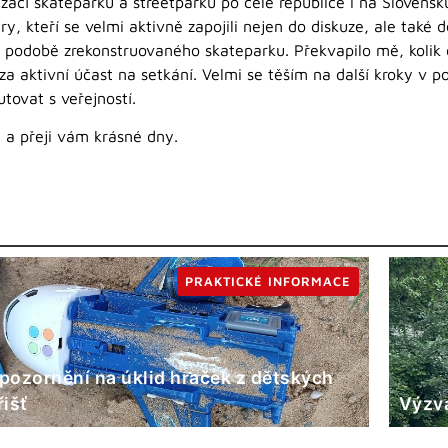
cí skateparků a streetparků po celé republice i na Slovensku
, kteří se velmi aktivně zapojili nejen do diskuze, ale také 
 podobě zrekonstruovaného skateparku. Překvapilo mě, kolik 
 aktivní účast na setkání. Velmi se těším na další kroky v p
tovat s veřejností.
 a přeji vám krásné dny.
PRAKTICKÉ INFORMACE
pozornění na úklid hraček z dětských
řišť
Výzva