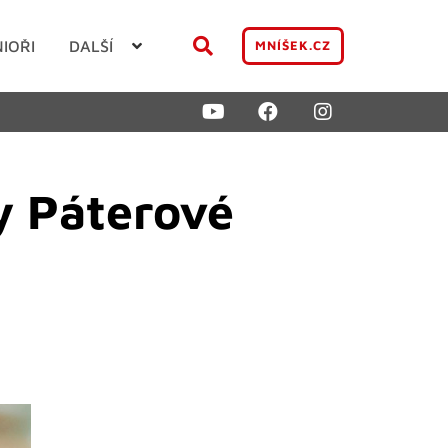
NIOŘI
DALŠÍ
MNÍŠEK.CZ
y Páterové