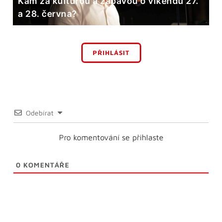
Kam za kulturou a zábavou o víkendu 27.
a 28. června?
PŘIHLÁSIT
Odebírat
Pro komentování se přihlaste
0
KOMENTÁŘE