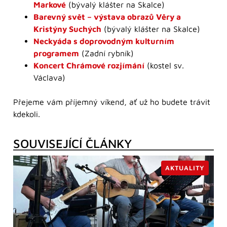
Markové
(bývalý klášter na Skalce)
Barevný svět – výstava obrazů Věry a
Kristýny Suchých
(bývalý klášter na Skalce)
Neckyáda s doprovodným kulturním
programem
(Zadní rybník)
Koncert Chrámové rozjímání
(kostel sv.
Václava)
Přejeme vám příjemný víkend, ať už ho budete trávit
kdekoli.
SOUVISEJÍCÍ ČLÁNKY
AKTUALITY