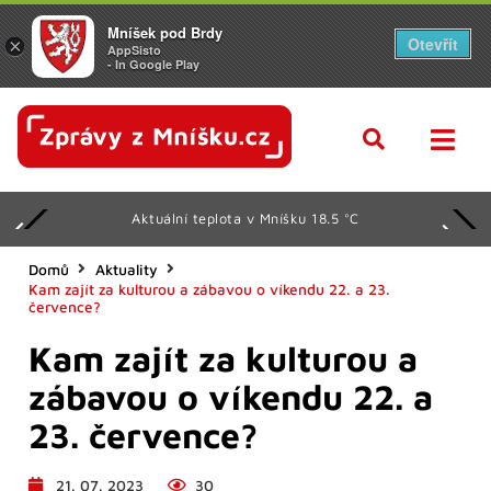
Mníšek pod Brdy
Otevřít
×
AppSisto
- In Google Play
Aktuální teplota v Mníšku 18.5 °C
Domů
Aktuality
Kam zajít za kulturou a zábavou o víkendu 22. a 23.
července?
Kam zajít za kulturou a
zábavou o víkendu 22. a
23. července?
21. 07. 2023
30