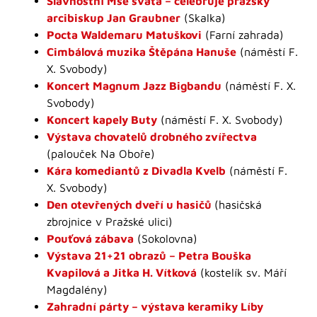
Slavnostní Mše svatá – celebruje pražský
arcibiskup Jan Graubner
(Skalka)
Pocta Waldemaru Matuškovi
(Farní zahrada)
Cimbálová muzika Štěpána Hanuše
(náměstí F.
X. Svobody)
Koncert Magnum Jazz Bigbandu
(náměstí F. X.
Svobody)
Koncert kapely Buty
(náměstí F. X. Svobody)
Výstava chovatelů drobného zvířectva
(palouček Na Oboře)
Kára komediantů z Divadla Kvelb
(náměstí F.
X. Svobody)
Den otevřených dveří u hasičů
(hasičská
zbrojnice v Pražské ulici)
Pouťová zábava
(Sokolovna)
Výstava 21+21 obrazů – Petra Bouška
Kvapilová a Jitka H. Vítková
(kostelík sv. Máří
Magdalény)
Zahradní párty – výstava keramiky Líby