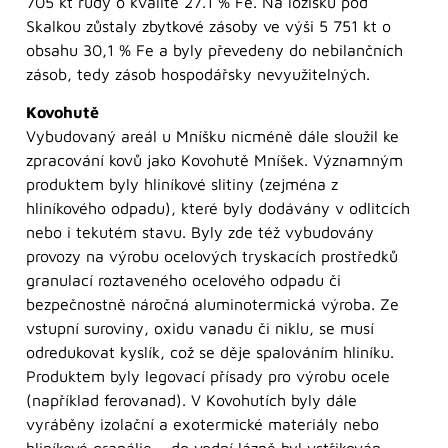
705 kt rudy o kvalitě 27.1 % Fe. Na ložisku pod
Skalkou zůstaly zbytkové zásoby ve výši 5 751 kt o
obsahu 30,1 % Fe a byly převedeny do nebilančních
zásob, tedy zásob hospodářsky nevyužitelných.
Kovohutě
Vybudovaný areál u Mníšku nicméně dále sloužil ke
zpracování kovů jako Kovohutě Mníšek. Významným
produktem byly hliníkové slitiny (zejména z
hliníkového odpadu), které byly dodávány v odlitcích
nebo i tekutém stavu. Byly zde též vybudovány
provozy na výrobu ocelových tryskacích prostředků
granulací roztaveného ocelového odpadu či
bezpečnostně náročná aluminotermická výroba. Ze
vstupní suroviny, oxidu vanadu či niklu, se musí
odredukovat kyslík, což se děje spalováním hliníku.
Produktem byly legovací přísady pro výrobu ocele
(například ferovanad). V Kovohutích byly dále
vyráběny izolační a exotermické materiály nebo