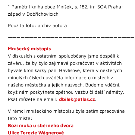
* Pamětní kniha obce Mníšek, s. 182, in: SOA Praha-
západ v Dobřichovicích
Použitá foto: archiv autora
——————————————————————————————
Mníšecký místopis
V diskusích s ostatními spoluobčany jsme dospěli k
závěru, že by bylo zajímavé pokračovat v aktivitách
bývalé kronikářky paní Havlišové, která v některých
minulých číslech uváděla informace o místech z
našeho městečka a jejich názvech. Budeme vděční,
když nám poskytnete zpětnou vazbu či další náměty.
Psát můžete na email:
dbilek@atlas.cz
.
V rámci mníšeckého místopisu byla zatím zpracována
tato místa:
Boží muka u sběrného dvora
Ulice Terezie Wágnerové