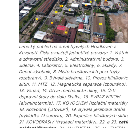
Letecký pohled na areál bývalých Hrudkoven a
Kovohutí. Čísla označují jednotlivé provozy: 1. Vrátni
a zdravotní středisko, 2. Administrativní budova, 3.
Jídelna, 4. Laboratoř, 5. Elektrodílny, 6. Sklady, 7.
Denní zásobník, 8. Místo hrudkovacích pecí (byly
rozebrány), 9. Bývalá slévárna, 10. Provoz hliníkový
slitin, 11. MTZ, 12. Magnetická separace (zbouráno),
13. Vanad, 14. Dříve mechanické dílny, 15. Ústí
dopravní štoly do dolu Skalka, 16. EVRAZ NIKOM
(aluminotermie), 17. KOVOCHEM (izolační materiály
18. Rozvodna („stovka“), 19. Bývalá jeřábová dráha
(vykládka Al surovin), 20. Expedice hliníkových slitin
21. KOVOBRASIV (tryskací materiály), 22. a 23.
zat