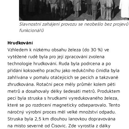
Slavnostní zahájení provozu se neobešlo bez projevů
funkcionářů
Hrudkování
Vzhledem k nízkému obsahu železa (do 30 %) ve
vytěžené rudě byla pro její zpracování zvolena
technologie hrudkování. Ruda byla podrcena a po
přidání koksového prachu jako redukčního činidla byla
zahřívána v pomalu otáčejících se pecích a takzvaně
zhrudkována. Rotační pece měly průměr kolem pěti
metrů a dosahovaly délky šedesáti metrů. Produktem
pecí byla struska s hrudkami vyredukovaného železa,
které se po rozdrcení magneticky odseparovalo. Tento
náročný výrobní proces měl velké množství odpadu.
Struska byla 2,5 km dlouhou lanovkou dopravována
na místo severně od Čisovic. Zde vyrostla z dálky