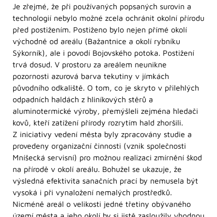
Je zřejmé, že při používaných popsaných surovin a
technologií nebylo možné zcela ochránit okolní přírodu
před postižením. Postiženo bylo nejen přímé okolí
východně od areálu (Bažantnice a okolí rybníku
Sýkorník), ale i povodí Bojovského potoka. Postižení
trvá dosud. V prostoru za areálem neunikne
pozornosti azurová barva tekutiny v jímkách
původního odkaliště. O tom, co je skryto v přilehlých
odpadních haldách z hliníkových stěrů a
aluminotermické výroby, přemýšleli zejména hledači
kovů, kteří zatížení přírody rozrytím hald zhoršili.
Z iniciativy vedení města byly zpracovány studie a
provedeny organizační činnosti (vznik společnosti
Mníšecká servisní) pro možnou realizaci zmírnění škod
na přírodě v okolí areálu. Bohužel se ukazuje, že
výsledná efektivita sanačních prací by nemusela být
vysoká i při vynaložení nemalých prostředků.
Nicméně areál o velikosti jedné třetiny obývaného
území města a jeho okolí by si jistě zasloužily vhodnou