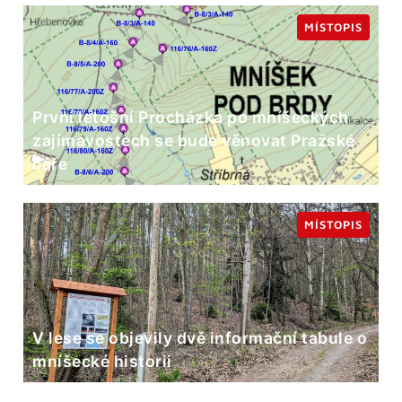
MÍSTOPIS
První letošní Procházka po mníšeckých
zajímavostech se bude věnovat Pražské
čáře
MÍSTOPIS
V lese se objevily dvě informační tabule o
mníšecké historii