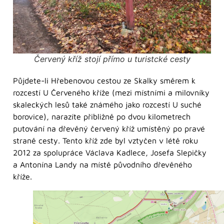
Červený kříž stojí přímo u turistcké cesty
Půjdete-li Hřebenovou cestou ze Skalky směrem k
rozcestí U Červeného kříže (mezi místními a milovníky
skaleckých lesů také známého jako rozcestí U suché
borovice), narazíte přibližně po dvou kilometrech
putování na dřevěný červený kříž umístěný po pravé
straně cesty. Tento kříž zde byl vztyčen v létě roku
2012 za spolupráce Václava Kadlece, Josefa Slepičky
a Antonína Landy na místě původního dřevěného
kříže.