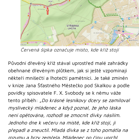
Červená šipka označuje místo, kde kříž stojí
Původní dřevěný kříž stával uprostřed malé zahrádky
obehnané dřevěným plůtkem, jak si ještě vzpomínají
někteří mníšečtí a lhotečtí pamětníci. Je také zmíněn
v knize Jana Šťastného Městečko pod Skalkou a podle
povídky spisovatele F. X. Svobody se k němu váže
tento příběh:
„Do krásné lesníkovy dcery se zamiloval
myslivecký mládenec a když poznal, že jeho láska
není opětována, rozhodl se zmocnit dívky násilím.
Jednoho dne k večeru na místě, kde kříž stojí, ji
přepadl a zneuctil. Mladá dívka se z toho pomátla na
rozumu a brzy zemřela. Mládenec po činu uprchl