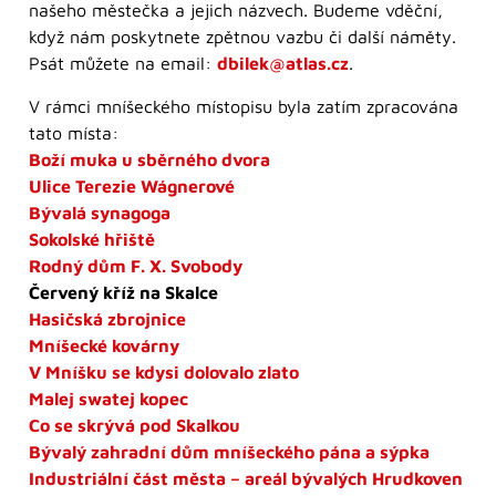
našeho městečka a jejich názvech. Budeme vděční,
když nám poskytnete zpětnou vazbu či další náměty.
Psát můžete na email:
dbilek@atlas.cz
.
V rámci mníšeckého místopisu byla zatím zpracována
tato místa:
Boží muka u sběrného dvora
Ulice Terezie Wágnerové
Bývalá synagoga
Sokolské hřiště
Rodný dům F. X. Svobody
Červený kříž na Skalce
Hasičská zbrojnice
Mníšecké kovárny
V Mníšku se kdysi dolovalo zlato
Malej swatej kopec
Co se skrývá pod Skalkou
Bývalý zahradní dům mníšeckého pána a sýpka
Industriální část města – areál bývalých Hrudkoven