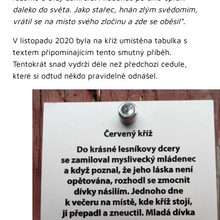
daleko do světa. Jako stařec, hnán zlým svědomím,
vrátil se na místo svého zločinu a zde se oběsil“.
V listopadu 2020 byla na kříž umístěna tabulka s
textem připomínajícím tento smutný příběh.
Tentokrát snad vydrží déle než předchozí cedule,
které si odtud někdo pravidelně odnášel.