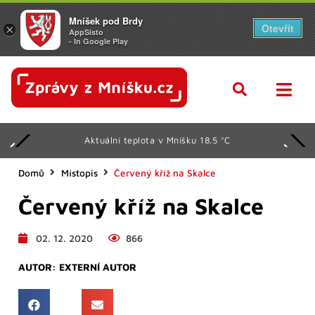
Mníšek pod Brdy
Otevřít
×
AppSisto
- In Google Play
Aktuální teplota v Mníšku 18.5 °C
Domů
Místopis
Červený kříž na Skalce
Červený kříž na Skalce
02. 12. 2020
866
AUTOR:
EXTERNÍ AUTOR