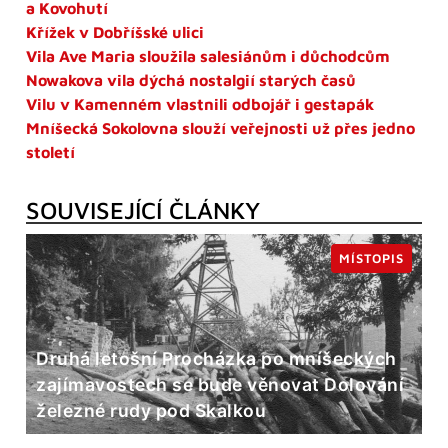
a Kovohutí
Křížek v Dobříšské ulici
Vila Ave Maria sloužila salesiánům i důchodcům
Nowakova vila dýchá nostalgií starých časů
Vilu v Kamenném vlastnili odbojář i gestapák
Mníšecká Sokolovna slouží veřejnosti už přes jedno
století
SOUVISEJÍCÍ ČLÁNKY
MÍSTOPIS
Druhá letošní Procházka po mníšeckých
zajímavostech se bude věnovat Dolování
železné rudy pod Skalkou