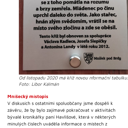
Od listopadu 2020 má kříž novou nformační tabulku.
Foto: Libor Kálmán
Mníšecký místopis
V diskusích s ostatními spoluobčany jsme dospěli k
závěru, že by bylo zajímavé pokračovat v aktivitách
bývalé kronikářky paní Havlišové, která v některých
minulých číslech uváděla informace o místech z