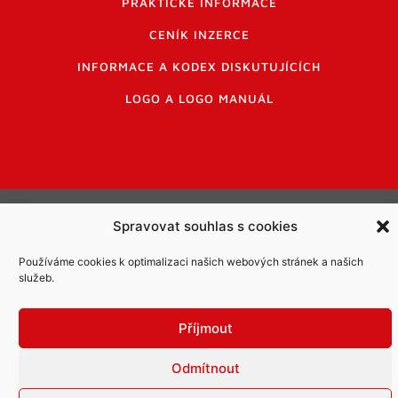
PRAKTICKÉ INFORMACE
CENÍK INZERCE
INFORMACE A KODEX DISKUTUJÍCÍCH
LOGO A LOGO MANUÁL
Informace o zpracování osobních údajů
Spravovat souhlas s cookies
PDF archiv Zpravodajů
Cookies
Používáme cookies k optimalizaci našich webových stránek a našich
© Město Mníšek pod Brdy
služeb.
Příjmout
Odmítnout