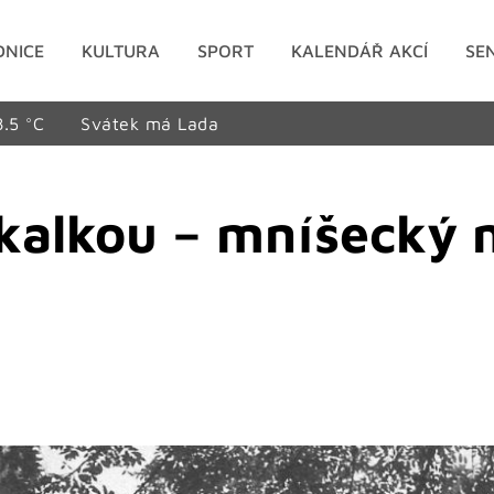
DNICE
KULTURA
SPORT
KALENDÁŘ AKCÍ
SE
8.5 °C
Svátek má Lada
kalkou – mníšecký 