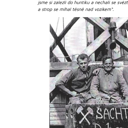
jsme si zalezli do huntíku a nechali se svéz
a strop se míhal těsně nad vozíkem“.