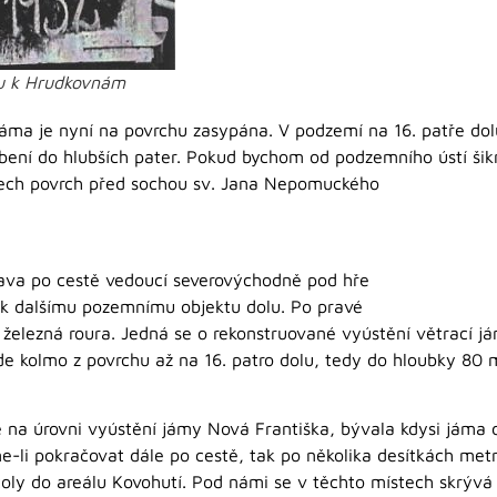
u k Hrudkovnám
áma je nyní na povrchu zasypána. V podzemí na 16. patře dolu 
bení do hlubších pater. Pokud bychom od podzemního ústí šik
trech povrch před sochou sv. Jana Nepomuckého
rava po cestě vedoucí severovýchodně pod hře
k dalšímu pozemnímu objektu dolu. Po pravé
 železná roura. Jedná se o rekonstruované vyústění větrací 
 kolmo z povrchu až na 16. patro dolu, tedy do hloubky 80 
ě na úrovni vyústění jámy Nová Františka, bývala kdysi jáma
me-li pokračovat dále po cestě, tak po několika desítkách m
toly do areálu Kovohutí. Pod námi se v těchto místech skrývá 