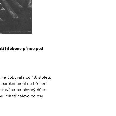
patí hřebene přímo pod
ině dobývala od 18. století,
 barokní areál na hřebeni.
řestavěna na obytný dům.
nou. Mírně nalevo od osy