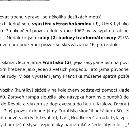
vat trochu vpravo, po několika desítkách metrů
jekt. Jedná se o
vyústění větracího komínu
(
1
), který byl uk
dolu. Po ukončení provozu dolu v roce 1967 byl zasypán a tak
vat…Nedaleko jsou
ruiny
(
2
)
budovy tranformátorovny
22kV/
rovna pro podzemní provoz se skrývá až na 16. patře dolu.
 i šikmá vlečná jáma
Františka
(
3
), jejíž zasypané ústí na po
ím hřebene jako jeden z větších propadů. Tato jáma původně s
žené rudy. V ose vyústění jámy Františka můžeme spatřit poz
vozíky (huntíky) sjížděly na kolejovém podstavci pomocí klad
pňů. Zároveň rampa sloužila jako násypka horniny z huntíků do
do Řevnic a vlakem se dopravovala do hutí u Králova Dvora (
. Plný provoz úklonné jámy Františka skončil počátkem 50. le
eálu nově vzniklých kovohutí, tzv. „Hrudkoven“ a ruda byla zp
 bychom ještě slyšet vzpomínky pamětníků z šedesátých let:
„