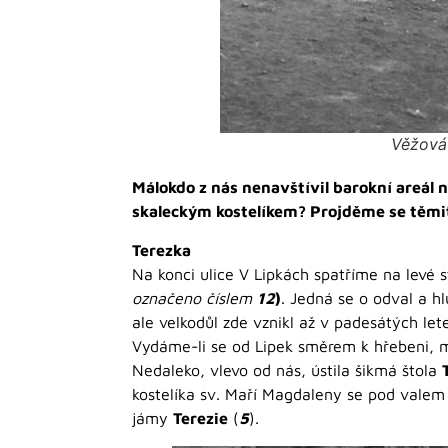
Věžová 
Málokdo z nás nenavštívil barokní areál n
skaleckým kostelíkem? Projděme se těmit
Terezka
Na konci ulice V Lipkách spatříme na levé 
označeno číslem
12
)
. Jedná se o odval a hl
ale velkodůl zde vznikl až v padesátých let
Vydáme-li se od Lipek směrem k hřebeni, m
Nedaleko, vlevo od nás, ústila šikmá štola
kostelíka sv. Maří Magdaleny se pod valem 
jámy
Terezie
(
5
).