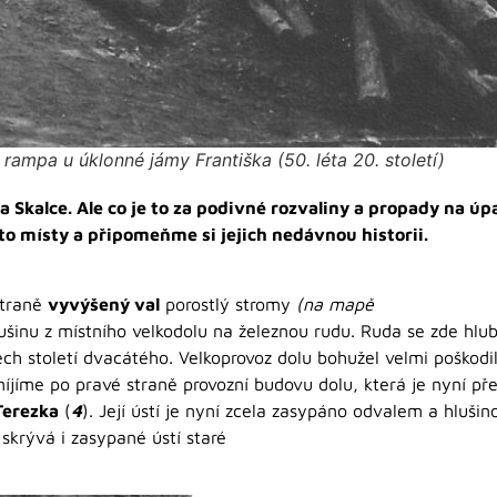
rampa u úklonné jámy Františka (50. léta 20. století)
a Skalce. Ale co je to za podivné rozvaliny a propady na ú
o místy a připomeňme si jejich nedávnou historii.
straně
vyvýšený val
porostlý stromy
(na mapě
ušinu z místního velkodolu na železnou rudu. Ruda se zde hlub
ech století dvacátého. Velkoprovoz dolu bohužel velmi poškodil
íjíme po pravé straně provozní budovu dolu, která je nyní p
Terezka
(
4
). Její ústí je nyní zcela zasypáno odvalem a hluši
skrývá i zasypané ústí staré