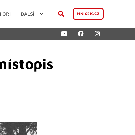
NIOŘI
DALŠÍ
MNÍŠEK.CZ
místopis