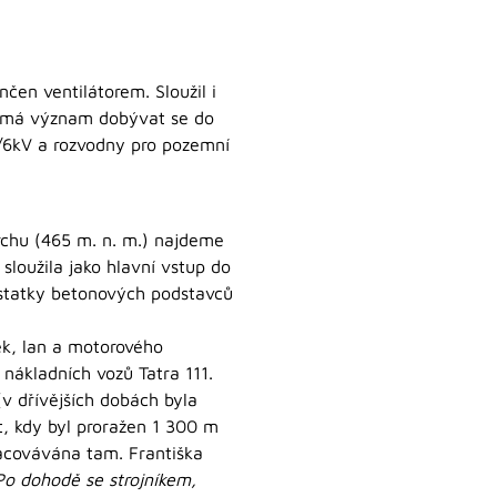
ončen ventilátorem. Sloužil i
 nemá význam dobývat se do
6kV a rozvodny pro pozemní
vrchu (465 m. n. m.) najdeme
loužila jako hlavní vstup do
ůstatky betonových podstavců
ek, lan a motorového
 nákladních vozů Tatra 111.
v dřívějších dobách byla
t, kdy byl proražen 1 300 m
racovávána tam. Františka
Po dohodě se strojníkem,