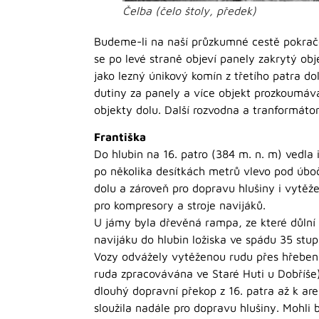
Čelba (čelo štoly, předek)
Budeme-li na naší průzkumné cestě pokračo
se po levé straně objeví panely zakrytý ob
jako lezný únikový komín z třetího patra 
dutiny za panely a více objekt prozkoumá
objekty dolu. Další rozvodna a tranformáto
Františka
Do hlubin na 16. patro (384 m. n. m) vedla
po několika desítkách metrů vlevo pod úboč
dolu a zároveň pro dopravu hlušiny i vytě
pro kompresory a stroje navijáků.
U jámy byla dřevěná rampa, ze které důlní 
navijáku do hlubin ložiska ve spádu 35 stu
Vozy odvážely vytěženou rudu přes hřeben 
ruda zpracovávána ve Staré Huti u Dobříše)
dlouhý dopravní překop z 16. patra až k ar
sloužila nadále pro dopravu hlušiny. Mohli