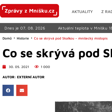
AKTUALITY
Z RA
Dnes je 07. 08. 2026
Aktuální teplota v Mníšku 1
Domů
Historie
Co se skrývá pod Skalkou – mníšecký místopis
Co se skrývá pod S
30. 05. 2021
1 000
AUTOR:
EXTERNÍ AUTOR