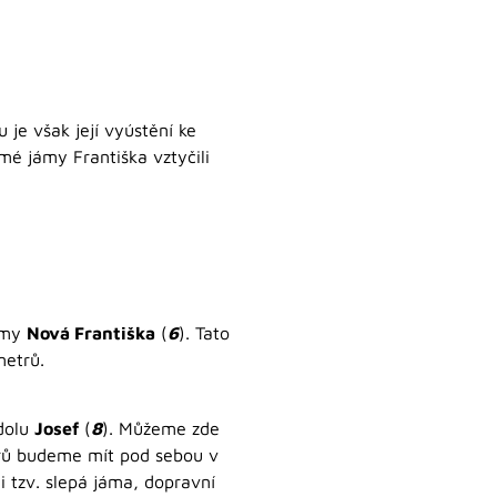
je však její vyústění ke
mé jámy Františka vztyčili
jámy
Nová Františka
(
6
). Tato
metrů.
 dolu
Josef
(
8
). Můžeme zde
etrů budeme mít pod sebou v
i tzv. slepá jáma, dopravní