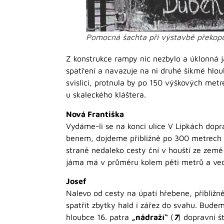
Pomocná šachta při výstavbě překop
Z konstrukce rampy nic nezbylo a úklonná j
spatření a navazuje na ni druhé šikmé hlou
svislici, protnula by po 150 výškových me
u skaleckého kláštera.
Nová Františka
Vydáme-li se na konci ulice V Lipkách dop
benem, dojdeme přibližně po 300 metrech 
straně nedaleko cesty ční v houští ze země
jáma má v průměru kolem pěti metrů a vede
Josef
Nalevo od cesty na úpatí hřebene, přibližn
spatřit zbytky hald i zářez do svahu. Bude
hloubce 16. patra
„nádraží“
(
7
) dopravní š